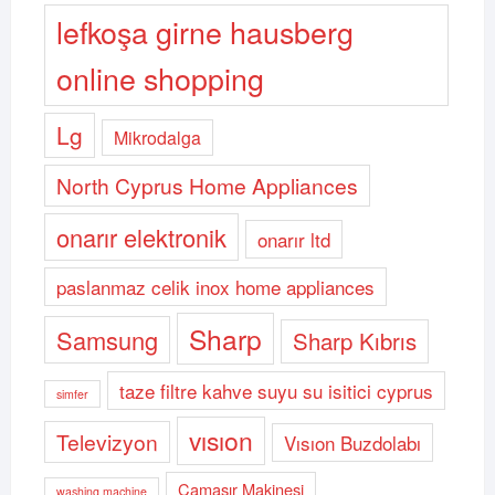
lefkoşa girne hausberg
online shopping
Lg
Mikrodalga
North Cyprus Home Appliances
onarır elektronik
onarır ltd
paslanmaz celik inox home appliances
Sharp
Samsung
Sharp Kıbrıs
taze filtre kahve suyu su isitici cyprus
simfer
vısıon
Televizyon
Vısıon Buzdolabı
Çamaşır Makinesi
washing machine