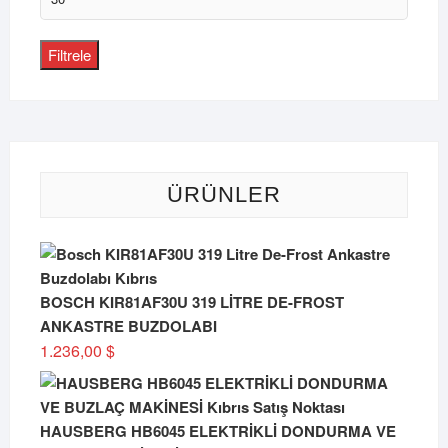
yüksek
fiyat
Filtrele
ÜRÜNLER
BOSCH KIR81AF30U 319 LİTRE DE-FROST
ANKASTRE BUZDOLABI
1.236,00
$
HAUSBERG HB6045 ELEKTRİKLİ DONDURMA VE