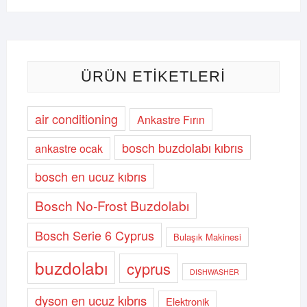
211,00 $.
fiyat:
196,00 $.
ÜRÜN ETIKETLERI
air conditioning
Ankastre Fırın
bosch buzdolabı kıbrıs
ankastre ocak
bosch en ucuz kıbrıs
Bosch No-Frost Buzdolabı
Bosch Serie 6 Cyprus
Bulaşık Makinesi
buzdolabı
cyprus
DISHWASHER
dyson en ucuz kıbrıs
Elektronik