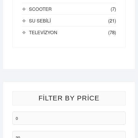
SCOOTER
(7)
SU SEBİLİ
(21)
TELEVİZYON
(78)
FILTER BY PRICE
En
düşük
fiyat
En