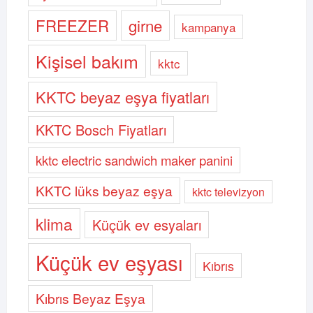
FREEZER
girne
kampanya
Kişisel bakım
kktc
KKTC beyaz eşya fiyatları
KKTC Bosch Fiyatları
kktc electric sandwich maker panini
KKTC lüks beyaz eşya
kktc televizyon
klima
Küçük ev esyaları
Küçük ev eşyası
Kıbrıs
Kıbrıs Beyaz Eşya