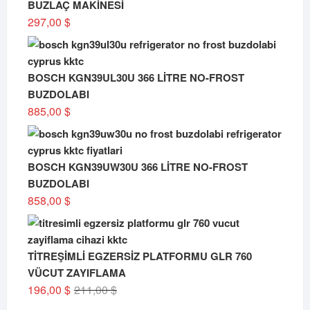
BUZLAÇ MAKİNESİ
297,00
$
BOSCH KGN39UL30U 366 LİTRE NO-FROST
BUZDOLABI
885,00
$
BOSCH KGN39UW30U 366 LİTRE NO-FROST
BUZDOLABI
858,00
$
TİTREŞİMLİ EGZERSİZ PLATFORMU GLR 760
VÜCUT ZAYIFLAMA
Orijinal
Şu
196,00
$
211,00
$
fiyat:
andaki