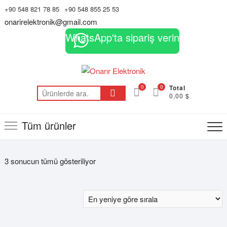
Skip
+90 548 821 78 85
+90 548 855 25 53
to
onarirelektronik@gmail.com
content
WhatsApp'ta sipariş verin
0
0
Total
Ara:
0,00 $
Tüm ürünler
En
3 sonucun tümü gösteriliyor
yeniye
göre
sıralandı