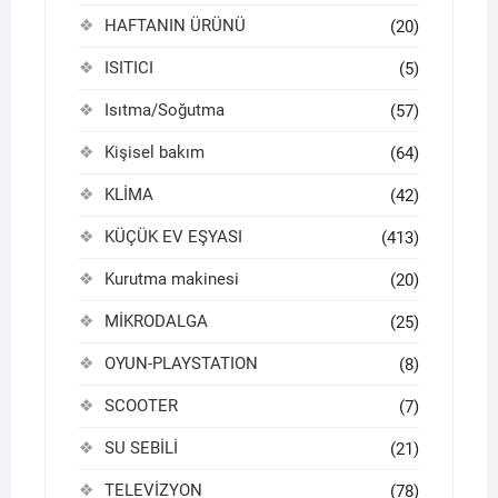
HAFTANIN ÜRÜNÜ
(20)
ISITICI
(5)
Isıtma/Soğutma
(57)
Kişisel bakım
(64)
KLİMA
(42)
KÜÇÜK EV EŞYASI
(413)
Kurutma makinesi
(20)
MİKRODALGA
(25)
OYUN-PLAYSTATION
(8)
SCOOTER
(7)
SU SEBİLİ
(21)
TELEVİZYON
(78)