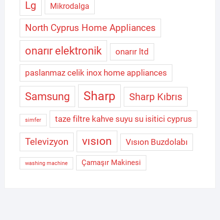
Lg
Mikrodalga
North Cyprus Home Appliances
onarır elektronik
onarır ltd
paslanmaz celik inox home appliances
Sharp
Samsung
Sharp Kıbrıs
taze filtre kahve suyu su isitici cyprus
simfer
vısıon
Televizyon
Vısıon Buzdolabı
Çamaşır Makinesi
washing machine