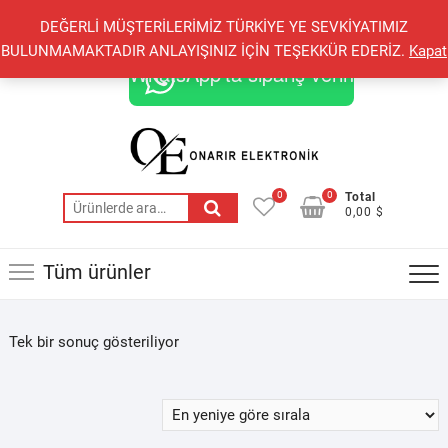
Skip
+90 548 821 78 85
+90 548 855 25 53
DEĞERLİ MÜŞTERİLERİMİZ TÜRKİYE YE SEVKİYATIMIZ
to
onarirelektronik@gmail.com
BULUNMAMAKTADIR ANLAYIŞINIZ İÇİN TEŞEKKÜR EDERİZ.
Kapat
content
WhatsApp'ta sipariş verin
0
0
Total
Ara:
0,00 $
Tüm ürünler
Tek bir sonuç gösteriliyor