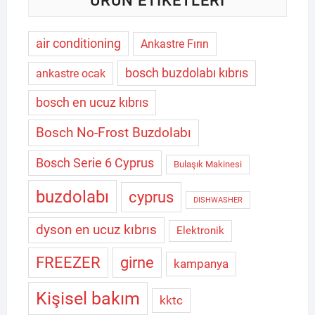
ÜRÜN ETIKETLERI
air conditioning
Ankastre Fırın
bosch buzdolabı kıbrıs
ankastre ocak
bosch en ucuz kıbrıs
Bosch No-Frost Buzdolabı
Bosch Serie 6 Cyprus
Bulaşık Makinesi
buzdolabı
cyprus
DISHWASHER
dyson en ucuz kıbrıs
Elektronik
FREEZER
girne
kampanya
Kişisel bakım
kktc