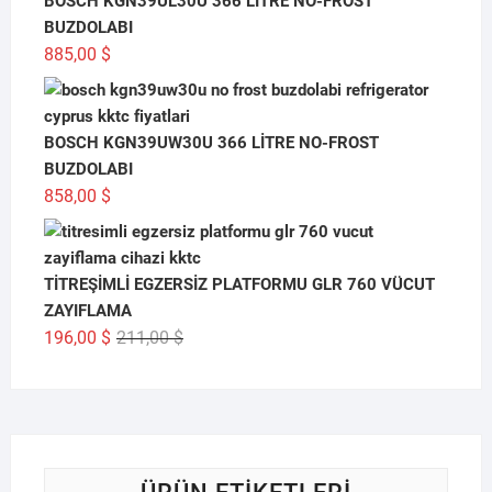
BOSCH KGN39UL30U 366 LİTRE NO-FROST
BUZDOLABI
885,00
$
BOSCH KGN39UW30U 366 LİTRE NO-FROST
BUZDOLABI
858,00
$
TİTREŞİMLİ EGZERSİZ PLATFORMU GLR 760 VÜCUT
ZAYIFLAMA
Orijinal
Şu
196,00
$
211,00
$
fiyat:
andaki
211,00 $.
fiyat:
196,00 $.