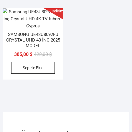
İndirim!
SAMSUNG UE43U8092FU
CRYSTAL UHD 43 İNÇ 2025
MODEL
Orijinal
Şu
385,00
$
422,00
$
fiyat:
andaki
Sepete Ekle
422,00 $.
fiyat:
385,00 $.