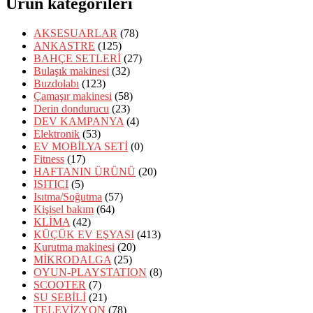
Ürün kategorileri
AKSESUARLAR
(78)
ANKASTRE
(125)
BAHÇE SETLERİ
(27)
Bulaşık makinesi
(32)
Buzdolabı
(123)
Çamaşır makinesi
(58)
Derin dondurucu
(23)
DEV KAMPANYA
(4)
Elektronik
(53)
EV MOBİLYA SETİ
(0)
Fitness
(17)
HAFTANIN ÜRÜNÜ
(20)
ISITICI
(5)
Isıtma/Soğutma
(57)
Kişisel bakım
(64)
KLİMA
(42)
KÜÇÜK EV EŞYASI
(413)
Kurutma makinesi
(20)
MİKRODALGA
(25)
OYUN-PLAYSTATION
(8)
SCOOTER
(7)
SU SEBİLİ
(21)
TELEVİZYON
(78)