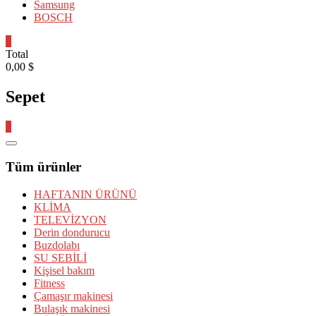
Samsung
BOSCH
0
Total
0,00 $
Sepet
0
Catalog
Menu
Tüm ürünler
HAFTANIN ÜRÜNÜ
KLİMA
TELEVİZYON
Derin dondurucu
Buzdolabı
SU SEBİLİ
Kişisel bakım
Fitness
Çamaşır makinesi
Bulaşık makinesi