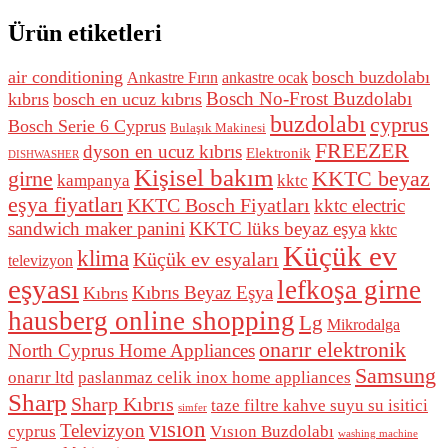
fiyat:
andaki
211,00 $.
fiyat:
Ürün etiketleri
196,00 $.
air conditioning
bosch buzdolabı
Ankastre Fırın
ankastre ocak
Bosch No-Frost Buzdolabı
kıbrıs
bosch en ucuz kıbrıs
buzdolabı
cyprus
Bosch Serie 6 Cyprus
Bulaşık Makinesi
FREEZER
dyson en ucuz kıbrıs
Elektronik
DISHWASHER
Kişisel bakım
girne
KKTC beyaz
kampanya
kktc
eşya fiyatları
KKTC Bosch Fiyatları
kktc electric
sandwich maker panini
KKTC lüks beyaz eşya
kktc
Küçük ev
klima
Küçük ev esyaları
televizyon
eşyası
lefkoşa girne
Kıbrıs Beyaz Eşya
Kıbrıs
hausberg online shopping
Lg
Mikrodalga
onarır elektronik
North Cyprus Home Appliances
Samsung
onarır ltd
paslanmaz celik inox home appliances
Sharp
Sharp Kıbrıs
taze filtre kahve suyu su isitici
simfer
vısıon
Televizyon
cyprus
Vısıon Buzdolabı
washing machine