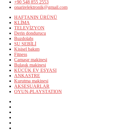
+90 548 855 2553
onarirelektronik@gmail.com
HAFTANIN ÜRÜNÜ
KLİMA
TELEVİZYON
Derin dondurucu
Buzdolabı
SU SEBİLİ
Kişisel bakım
Fitness
Çamaşır makinesi
Bulaşık makinesi
KÜÇÜK EV EŞYASI
ANKASTRE
Kurutma makinesi
AKSESUARLAR
OYUN-PLAYSTATION
HAFTANIN
ÜRÜNÜ
KLİMA
TELEVİZYON
Derin
dondurucu
Buzdolabı
SU