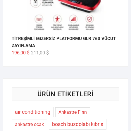
TİTREŞİMLİ EGZERSİZ PLATFORMU GLR 760 VÜCUT
ZAYIFLAMA
Orijinal
Şu
196,00
$
211,00
$
fiyat:
andaki
211,00 $.
fiyat:
196,00 $.
ÜRÜN ETIKETLERI
air conditioning
Ankastre Fırın
bosch buzdolabı kıbrıs
ankastre ocak