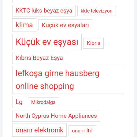
KKTC lüks beyaz eşya
kktc televizyon
klima
Küçük ev esyaları
Küçük ev eşyası
Kıbrıs
Kıbrıs Beyaz Eşya
lefkoşa girne hausberg
online shopping
Lg
Mikrodalga
North Cyprus Home Appliances
onarır elektronik
onarır ltd