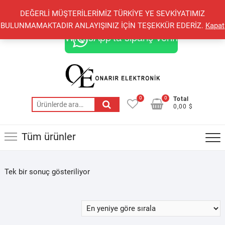
Skip
+90 548 821 78 85
+90 548 855 25 53
DEĞERLİ MÜŞTERİLERİMİZ TÜRKİYE YE SEVKİYATIMIZ
to
onarirelektronik@gmail.com
BULUNMAMAKTADIR ANLAYIŞINIZ İÇİN TEŞEKKÜR EDERİZ.
Kapat
content
WhatsApp'ta sipariş verin
0
0
Total
Ara:
0,00 $
Tüm ürünler
Tek bir sonuç gösteriliyor