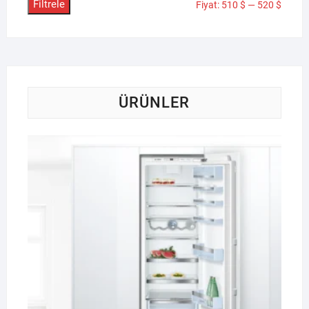
Filtrele
En
En
Fiyat:
510 $
—
520 $
düşük
yükse
fiyat
fiyat
ÜRÜNLER