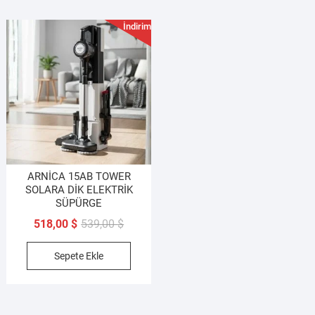
İndirim!
ARNİCA 15AB TOWER
SOLARA DİK ELEKTRİK
SÜPÜRGE
Orijinal
Şu
518,00
$
539,00
$
fiyat:
andaki
Sepete Ekle
539,00 $.
fiyat:
518,00 $.