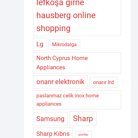
lefkoşa girne
hausberg online
shopping
Lg
Mikrodalga
North Cyprus Home
Appliances
onarır elektronik
onarır ltd
paslanmaz celik inox home
appliances
Sharp
Samsung
Sharp Kıbrıs
simfer