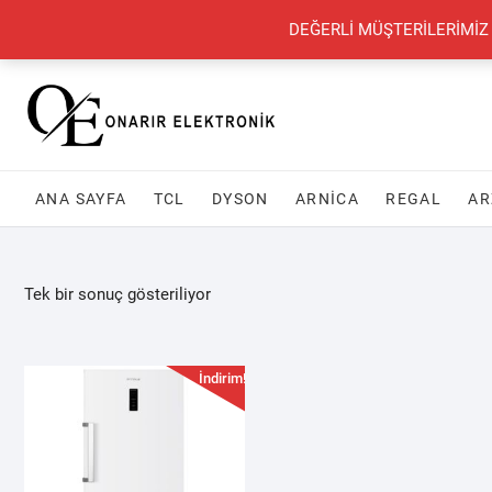
Skip
+90 548 821 78 85
+90 548 855 25 53
onarirelektronik@gmail.com
DEĞERLİ MÜŞTERİLERİMİZ
to
content
ANA SAYFA
TCL
DYSON
ARNİCA
REGAL
AR
Tek bir sonuç gösteriliyor
İndirim!