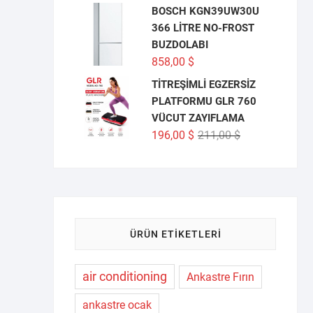
BOSCH KGN39UW30U
366 LİTRE NO-FROST
BUZDOLABI
858,00
$
TİTREŞİMLİ EGZERSİZ
PLATFORMU GLR 760
VÜCUT ZAYIFLAMA
Orijinal
Şu
196,00
$
211,00
$
fiyat:
andaki
211,00 $.
fiyat:
196,00 $.
ÜRÜN ETIKETLERI
air conditioning
Ankastre Fırın
ankastre ocak