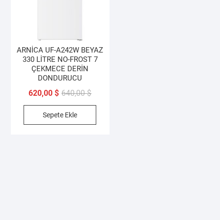
ARNİCA UF-A242W BEYAZ
330 LİTRE NO-FROST 7
ÇEKMECE DERİN
DONDURUCU
Orijinal
Şu
620,00
$
640,00
$
fiyat:
andaki
Sepete Ekle
640,00 $.
fiyat:
620,00 $.