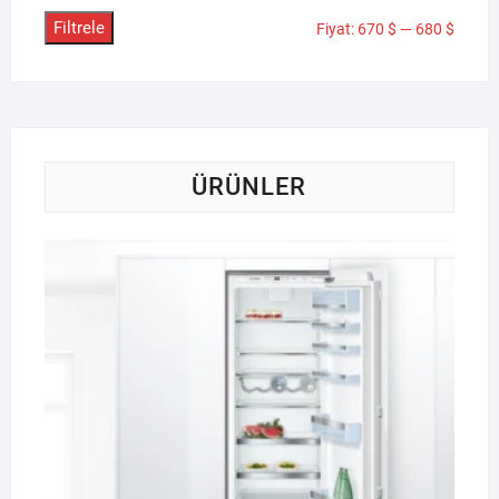
Filtrele
En
En
Fiyat:
670 $
—
680 $
düşük
yükse
fiyat
fiyat
ÜRÜNLER