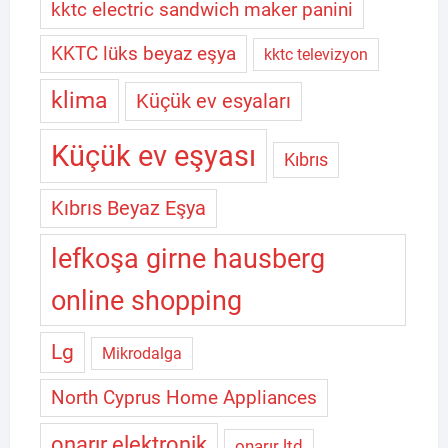
kktc electric sandwich maker panini
KKTC lüks beyaz eşya
kktc televizyon
klima
Küçük ev esyaları
Küçük ev eşyası
Kıbrıs
Kıbrıs Beyaz Eşya
lefkoşa girne hausberg
online shopping
Lg
Mikrodalga
North Cyprus Home Appliances
onarır elektronik
onarır ltd