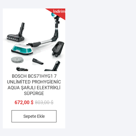
İndirim!
BOSCH BCS71HYG1 7
UNLİMİTED PROHYGİENİC
AQUA ŞARJLI ELEKTRİKLİ
SÜPÜRGE
Orijinal
Şu
672,00
$
803,00
$
fiyat:
andaki
Sepete Ekle
803,00 $.
fiyat:
672,00 $.