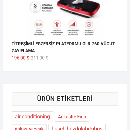
TİTREŞİMLİ EGZERSİZ PLATFORMU GLR 760 VÜCUT
ZAYIFLAMA
Orijinal
Şu
196,00
$
211,00
$
fiyat:
andaki
211,00 $.
fiyat:
196,00 $.
ÜRÜN ETIKETLERI
air conditioning
Ankastre Fırın
bosch buzdolabı kıbrıs
ankastre ocak