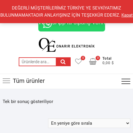
Skip
+90 548 821 78 85
+90 548 855 25 53
DEĞERLİ MÜŞTERİLERİMİZ TÜRKİYE YE SEVKİYATIMIZ
to
onarirelektronik@gmail.com
BULUNMAMAKTADIR ANLAYIŞINIZ İÇİN TEŞEKKÜR EDERİZ.
Kapat
content
WhatsApp'ta sipariş verin
0
0
Total
Ara:
0,00 $
Tüm ürünler
Tek bir sonuç gösteriliyor