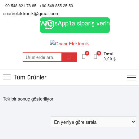
Skip
+90 548 821 78 85
+90 548 855 25 53
to
onarirelektronik@gmail.com
content
WhatsApp'ta sipariş verin
0
0
Total
Ara:
0,00 $
Tüm ürünler
Tek bir sonuç gösteriliyor