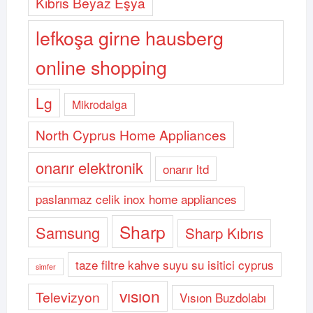
Kıbrıs Beyaz Eşya
lefkoşa girne hausberg
online shopping
Lg
Mikrodalga
North Cyprus Home Appliances
onarır elektronik
onarır ltd
paslanmaz celik inox home appliances
Sharp
Samsung
Sharp Kıbrıs
taze filtre kahve suyu su isitici cyprus
simfer
vısıon
Televizyon
Vısıon Buzdolabı