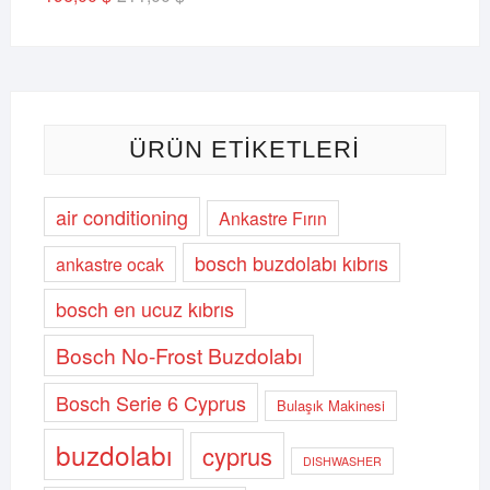
fiyat:
andaki
211,00 $.
fiyat:
196,00 $.
ÜRÜN ETIKETLERI
air conditioning
Ankastre Fırın
bosch buzdolabı kıbrıs
ankastre ocak
bosch en ucuz kıbrıs
Bosch No-Frost Buzdolabı
Bosch Serie 6 Cyprus
Bulaşık Makinesi
buzdolabı
cyprus
DISHWASHER