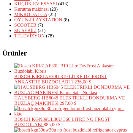
KÜÇÜK EV EŞYASI
(413)
Kurutma makinesi
(20)
MİKRODALGA
(25)
OYUN-PLAYSTATION
(8)
SCOOTER
(7)
SU SEBİLİ
(21)
TELEVİZYON
(78)
Ürünler
BOSCH KIR81AF30U 319 LİTRE DE-FROST
ANKASTRE BUZDOLABI
1.236,00
$
HAUSBERG HB6045 ELEKTRİKLİ DONDURMA VE
BUZLAÇ MAKİNESİ
297,00
$
BOSCH KGN39UL30U 366 LİTRE NO-FROST
BUZDOLABI
885,00
$