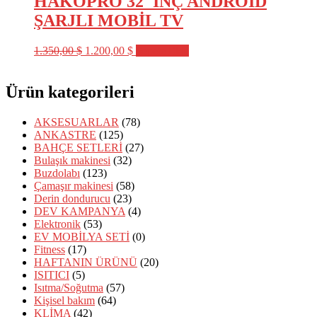
HAKOPRO 32″İNÇ ANDROİD
ŞARJLI MOBİL TV
Orijinal
Şu
1.350,00
$
1.200,00
$
Sepete Ekle
fiyat:
andaki
1.350,00 $.
fiyat:
1.200,00 $.
Ürün kategorileri
AKSESUARLAR
(78)
ANKASTRE
(125)
BAHÇE SETLERİ
(27)
Bulaşık makinesi
(32)
Buzdolabı
(123)
Çamaşır makinesi
(58)
Derin dondurucu
(23)
DEV KAMPANYA
(4)
Elektronik
(53)
EV MOBİLYA SETİ
(0)
Fitness
(17)
HAFTANIN ÜRÜNÜ
(20)
ISITICI
(5)
Isıtma/Soğutma
(57)
Kişisel bakım
(64)
KLİMA
(42)