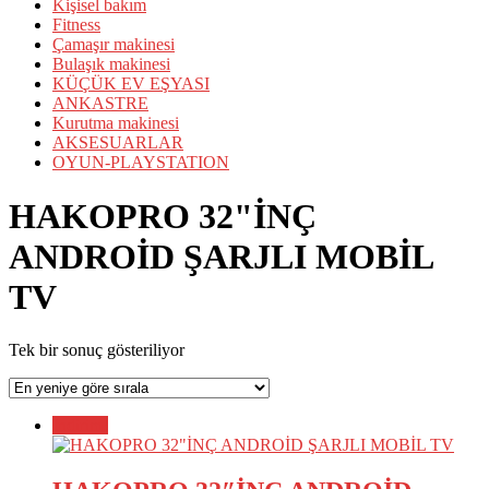
Kişisel bakım
Fitness
Çamaşır makinesi
Bulaşık makinesi
KÜÇÜK EV EŞYASI
ANKASTRE
Kurutma makinesi
AKSESUARLAR
OYUN-PLAYSTATION
HAKOPRO 32"İNÇ
ANDROİD ŞARJLI MOBİL
TV
Tek bir sonuç gösteriliyor
İndirim!