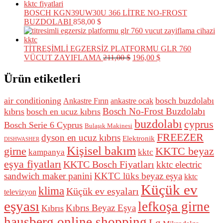
BOSCH KGN39UW30U 366 LİTRE NO-FROST
BUZDOLABI
858,00
$
TİTREŞİMLİ EGZERSİZ PLATFORMU GLR 760
Orijinal
Şu
VÜCUT ZAYIFLAMA
211,00
$
196,00
$
fiyat:
andaki
211,00 $.
fiyat:
Ürün etiketleri
196,00 $.
air conditioning
bosch buzdolabı
Ankastre Fırın
ankastre ocak
Bosch No-Frost Buzdolabı
kıbrıs
bosch en ucuz kıbrıs
buzdolabı
cyprus
Bosch Serie 6 Cyprus
Bulaşık Makinesi
FREEZER
dyson en ucuz kıbrıs
Elektronik
DISHWASHER
Kişisel bakım
girne
KKTC beyaz
kampanya
kktc
eşya fiyatları
KKTC Bosch Fiyatları
kktc electric
sandwich maker panini
KKTC lüks beyaz eşya
kktc
Küçük ev
klima
Küçük ev esyaları
televizyon
eşyası
lefkoşa girne
Kıbrıs Beyaz Eşya
Kıbrıs
hausberg online shopping
Lg