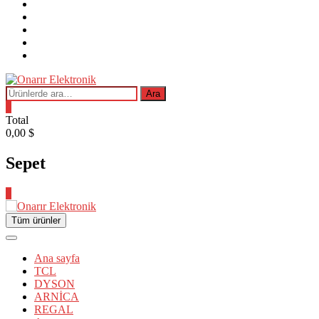
makinesi
KÜÇÜK
EV
ANKASTRE
EŞYASI
Kurutma
makinesi
AKSESUARLAR
OYUN-
PLAYSTATION
Ara:
Ara
0
Total
0,00 $
Sepet
0
Tüm ürünler
Ana sayfa
TCL
DYSON
ARNİCA
REGAL