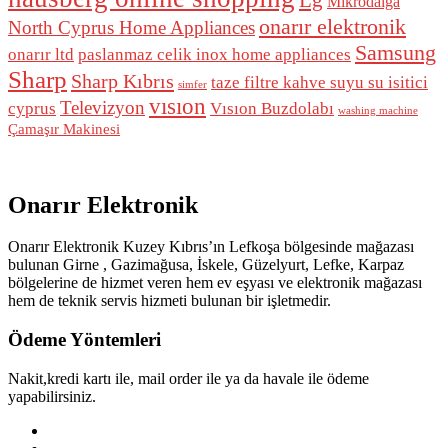
Mikrodalga
onarır elektronik
North Cyprus Home Appliances
Samsung
onarır ltd
paslanmaz celik inox home appliances
Sharp
Sharp Kıbrıs
taze filtre kahve suyu su isitici
simfer
vısıon
Televizyon
cyprus
Vısıon Buzdolabı
washing machine
Çamaşır Makinesi
Onarır Elektronik
Onarır Elektronik Kuzey Kıbrıs’ın Lefkoşa bölgesinde mağazası
bulunan Girne , Gazimağusa, İskele, Güzelyurt, Lefke, Karpaz
bölgelerine de hizmet veren hem ev eşyası ve elektronik mağazası
hem de teknik servis hizmeti bulunan bir işletmedir.
Ödeme Yöntemleri
Nakit,kredi kartı ile, mail order ile ya da havale ile ödeme
yapabilirsiniz.