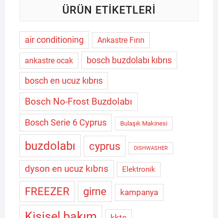
ÜRÜN ETIKETLERI
air conditioning
Ankastre Fırın
bosch buzdolabı kıbrıs
ankastre ocak
bosch en ucuz kıbrıs
Bosch No-Frost Buzdolabı
Bosch Serie 6 Cyprus
Bulaşık Makinesi
buzdolabı
cyprus
DISHWASHER
dyson en ucuz kıbrıs
Elektronik
FREEZER
girne
kampanya
Kişisel bakım
kktc