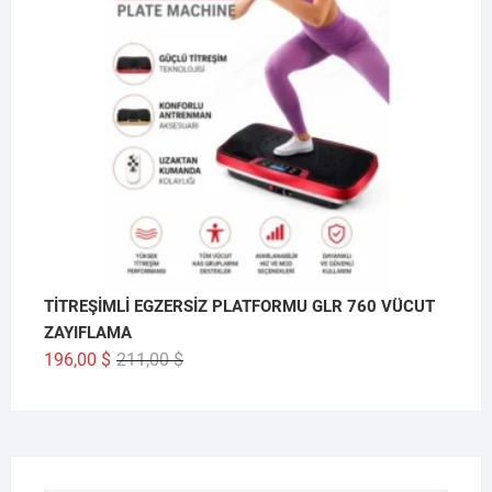
TİTREŞİMLİ EGZERSİZ PLATFORMU GLR 760 VÜCUT
ZAYIFLAMA
Orijinal
Şu
196,00
$
211,00
$
fiyat:
andaki
211,00 $.
fiyat:
196,00 $.