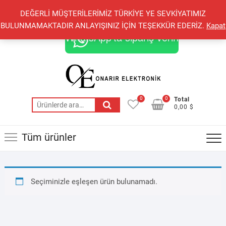
Skip
+90 548 821 78 85
+90 548 855 25 53
DEĞERLİ MÜŞTERİLERİMİZ TÜRKİYE YE SEVKİYATIMIZ
to
onarirelektronik@gmail.com
BULUNMAMAKTADIR ANLAYIŞINIZ İÇİN TEŞEKKÜR EDERİZ.
Kapat
content
WhatsApp'ta sipariş verin
0
0
Total
Ara:
0,00 $
Tüm ürünler
Seçiminizle eşleşen ürün bulunamadı.