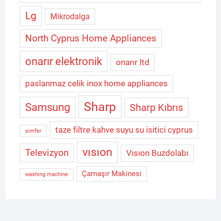
Lg
Mikrodalga
North Cyprus Home Appliances
onarır elektronik
onarır ltd
paslanmaz celik inox home appliances
Sharp
Samsung
Sharp Kıbrıs
taze filtre kahve suyu su isitici cyprus
simfer
vısıon
Televizyon
Vısıon Buzdolabı
Çamaşır Makinesi
washing machine