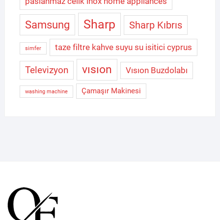
paslanmaz celik inox home appliances
Sharp
Samsung
Sharp Kıbrıs
taze filtre kahve suyu su isitici cyprus
simfer
vısıon
Televizyon
Vısıon Buzdolabı
Çamaşır Makinesi
washing machine