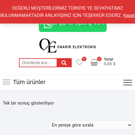
Skip
+90 548 821 78 85
+90 548 855 25 53
DEĞERLİ MÜŞTERİLERİMİZ TÜRKİYE YE SEVKİYATIMIZ
to
onarirelektronik@gmail.com
BULUNMAMAKTADIR ANLAYIŞINIZ İÇİN TEŞEKKÜR EDERİZ.
Kapat
content
WhatsApp'ta sipariş verin
0
0
Total
Ara:
0,00 $
Tüm ürünler
Tek bir sonuç gösteriliyor