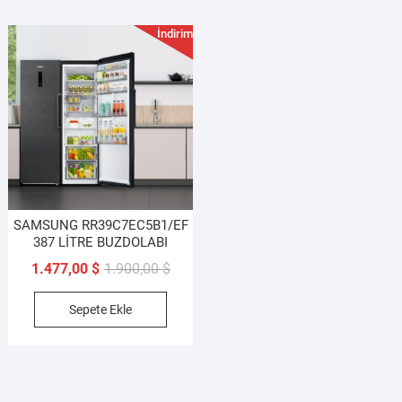
İndirim!
SAMSUNG RR39C7EC5B1/EF
387 LİTRE BUZDOLABI
Orijinal
Şu
1.477,00
$
1.900,00
$
fiyat:
andaki
Sepete Ekle
1.900,00 $.
fiyat:
1.477,00 $.