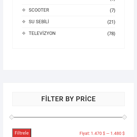
SCOOTER
(7)
SU SEBİLİ
(21)
TELEVİZYON
(78)
FILTER BY PRICE
Filtrele
En
En
Fiyat:
1.470 $
—
1.480 $