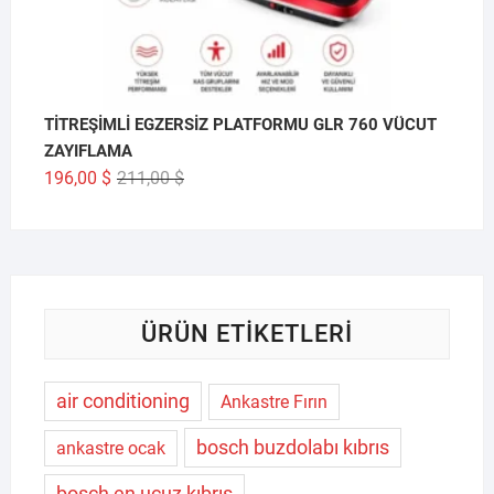
TİTREŞİMLİ EGZERSİZ PLATFORMU GLR 760 VÜCUT
ZAYIFLAMA
Orijinal
Şu
196,00
$
211,00
$
fiyat:
andaki
211,00 $.
fiyat:
196,00 $.
ÜRÜN ETIKETLERI
air conditioning
Ankastre Fırın
bosch buzdolabı kıbrıs
ankastre ocak
bosch en ucuz kıbrıs