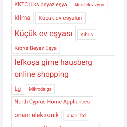
KKTC lüks beyaz eşya
kktc televizyon
klima
Küçük ev esyaları
Küçük ev eşyası
Kıbrıs
Kıbrıs Beyaz Eşya
lefkoşa girne hausberg
online shopping
Lg
Mikrodalga
North Cyprus Home Appliances
onarır elektronik
onarır ltd