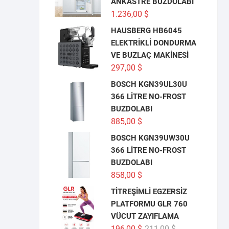
ANKASTRE BUZDOLABI
1.236,00
$
HAUSBERG HB6045
ELEKTRİKLİ DONDURMA
VE BUZLAÇ MAKİNESİ
297,00
$
BOSCH KGN39UL30U
366 LİTRE NO-FROST
BUZDOLABI
885,00
$
BOSCH KGN39UW30U
366 LİTRE NO-FROST
BUZDOLABI
858,00
$
TİTREŞİMLİ EGZERSİZ
PLATFORMU GLR 760
VÜCUT ZAYIFLAMA
Orijinal
Şu
196,00
$
211,00
$