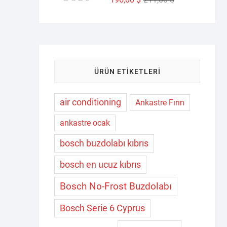
fiyat:
andaki
211,00 $.
fiyat:
196,00 $.
ÜRÜN ETIKETLERI
air conditioning
Ankastre Fırın
ankastre ocak
bosch buzdolabı kıbrıs
bosch en ucuz kıbrıs
Bosch No-Frost Buzdolabı
Bosch Serie 6 Cyprus