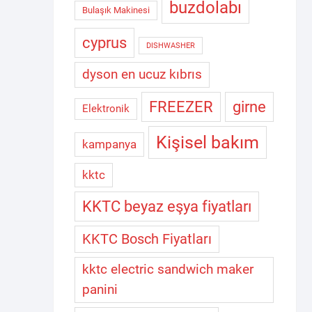
buzdolabı
Bulaşık Makinesi
cyprus
DISHWASHER
dyson en ucuz kıbrıs
FREEZER
girne
Elektronik
Kişisel bakım
kampanya
kktc
KKTC beyaz eşya fiyatları
KKTC Bosch Fiyatları
kktc electric sandwich maker
panini