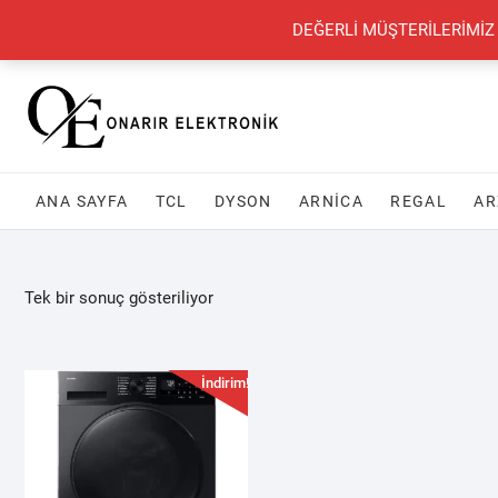
Skip
+90 548 821 78 85
+90 548 855 25 53
onarirelektronik@gmail.com
DEĞERLİ MÜŞTERİLERİMİZ
to
content
ANA SAYFA
TCL
DYSON
ARNİCA
REGAL
AR
Tek bir sonuç gösteriliyor
İndirim!