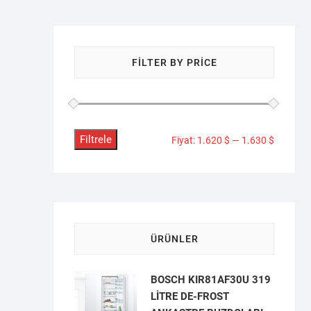
FILTER BY PRICE
Filtrele
En
En
Fiyat:
1.620 $
—
1.630 $
düşük
yüksek
fiyat
fiyat
ÜRÜNLER
BOSCH KIR81AF30U 319
LİTRE DE-FROST