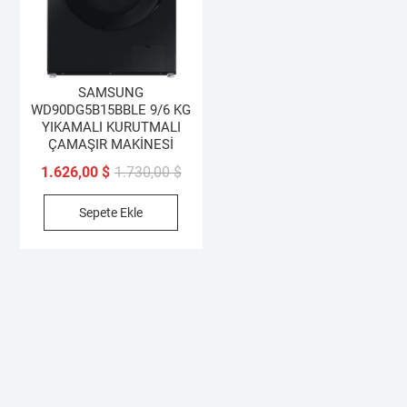
SAMSUNG
WD90DG5B15BBLE 9/6 KG
YIKAMALI KURUTMALI
ÇAMAŞIR MAKİNESİ
Orijinal
Şu
1.626,00
$
1.730,00
$
fiyat:
andaki
Sepete Ekle
1.730,00 $.
fiyat:
1.626,00 $.