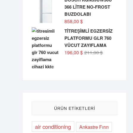
366 LİTRE NO-FROST
BUZDOLABI
858,00
$
TİTREŞİMLİ EGZERSİZ
PLATFORMU GLR 760
VÜCUT ZAYIFLAMA
Orijinal
Şu
196,00
$
211,00
$
fiyat:
andaki
211,00 $.
fiyat:
196,00 $.
ÜRÜN ETIKETLERI
air conditioning
Ankastre Fırın