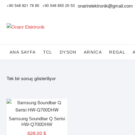
Skip
+90 548 821 78 85
+90 548 855 25 53
onarirelektronik@gmail.com
to
content
ANA SAYFA
TCL
DYSON
ARNİCA
REGAL
Tek bir sonuç gösteriliyor
Samsung Soundbar Q Serisi
HW-Q700DHW
628,00
$