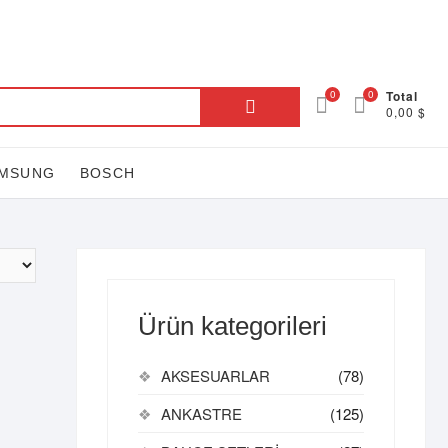
AFTANIN
LİMA
ELEVİZYON
erin
uzdolabı
U
işisel
itness
amaşır
ulaşık
KÜÇÜK
NKASTRE
urutma
KSESUARLAR
YUN-
ÜRÜNÜ
ondurucu
EBİLİ
akım
akinesi
akinesi
V
akinesi
LAYSTATION
ŞYASI
Ara:
0
0
Total
0,00 $
MSUNG
BOSCH
Ürün kategorileri
AKSESUARLAR
(78)
ANKASTRE
(125)