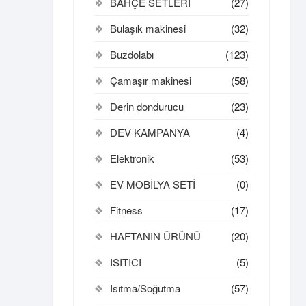
BAHÇE SETLERİ
(27)
Bulaşık makinesi
(32)
Buzdolabı
(123)
Çamaşır makinesi
(58)
Derin dondurucu
(23)
DEV KAMPANYA
(4)
Elektronik
(53)
EV MOBİLYA SETİ
(0)
Fitness
(17)
HAFTANIN ÜRÜNÜ
(20)
ISITICI
(5)
Isıtma/Soğutma
(57)