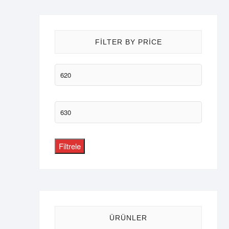
FILTER BY PRICE
En
düşük
fiyat
En
yüksek
fiyat
Filtrele
ÜRÜNLER