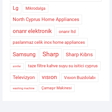
Lg
Mikrodalga
North Cyprus Home Appliances
onarır elektronik
onarır ltd
paslanmaz celik inox home appliances
Sharp
Samsung
Sharp Kıbrıs
taze filtre kahve suyu su isitici cyprus
simfer
vısıon
Televizyon
Vısıon Buzdolabı
Çamaşır Makinesi
washing machine