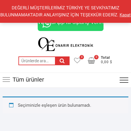
Skip
+90 548 821 78 85
+90 548 855 25 53
DEĞERLİ MÜŞTERİLERİMİZ TÜRKİYE YE SEVKİYATIMIZ
to
onarirelektronik@gmail.com
BULUNMAMAKTADIR ANLAYIŞINIZ İÇİN TEŞEKKÜR EDERİZ.
Kapat
content
WhatsApp'ta sipariş verin
0
0
Total
Ara:
0,00 $
Tüm ürünler
Seçiminizle eşleşen ürün bulunamadı.