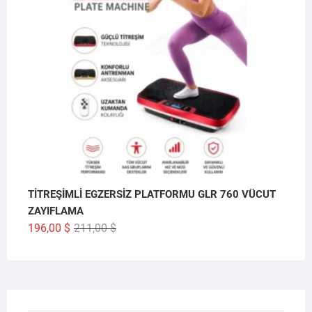
TİTREŞİMLİ EGZERSİZ PLATFORMU GLR 760 VÜCUT
ZAYIFLAMA
Orijinal
Şu
196,00
$
211,00
$
fiyat:
andaki
211,00 $.
fiyat:
196,00 $.