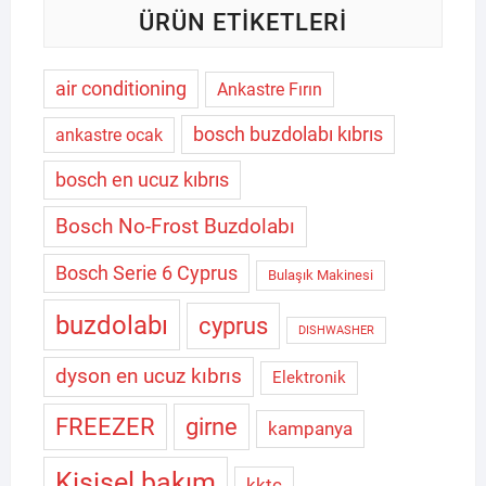
ÜRÜN ETIKETLERI
air conditioning
Ankastre Fırın
bosch buzdolabı kıbrıs
ankastre ocak
bosch en ucuz kıbrıs
Bosch No-Frost Buzdolabı
Bosch Serie 6 Cyprus
Bulaşık Makinesi
buzdolabı
cyprus
DISHWASHER
dyson en ucuz kıbrıs
Elektronik
FREEZER
girne
kampanya
Kişisel bakım
kktc