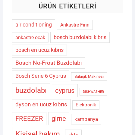
ÜRÜN ETIKETLERI
air conditioning
Ankastre Fırın
bosch buzdolabı kıbrıs
ankastre ocak
bosch en ucuz kıbrıs
Bosch No-Frost Buzdolabı
Bosch Serie 6 Cyprus
Bulaşık Makinesi
buzdolabı
cyprus
DISHWASHER
dyson en ucuz kıbrıs
Elektronik
FREEZER
girne
kampanya
Kişisel bakım
kktc