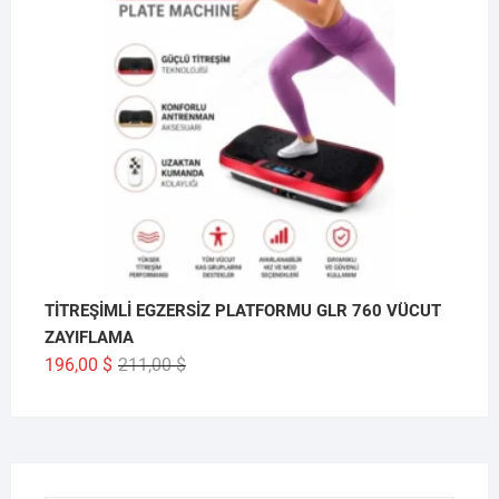
TİTREŞİMLİ EGZERSİZ PLATFORMU GLR 760 VÜCUT
ZAYIFLAMA
Orijinal
Şu
196,00
$
211,00
$
fiyat:
andaki
211,00 $.
fiyat:
196,00 $.