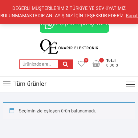
Skip
+90 548 821 78 85
+90 548 855 25 53
DEĞERLİ MÜŞTERİLERİMİZ TÜRKİYE YE SEVKİYATIMIZ
to
onarirelektronik@gmail.com
BULUNMAMAKTADIR ANLAYIŞINIZ İÇİN TEŞEKKÜR EDERİZ.
Kapat
content
WhatsApp'ta sipariş verin
0
0
Total
Ara:
0,00 $
Tüm ürünler
Seçiminizle eşleşen ürün bulunamadı.