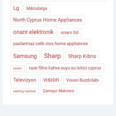
Lg
Mikrodalga
North Cyprus Home Appliances
onarır elektronik
onarır ltd
paslanmaz celik inox home appliances
Sharp
Samsung
Sharp Kıbrıs
taze filtre kahve suyu su isitici cyprus
simfer
vısıon
Televizyon
Vısıon Buzdolabı
Çamaşır Makinesi
washing machine