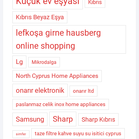
Küçük ev eşyası
Kıbrıs
Kıbrıs Beyaz Eşya
lefkoşa girne hausberg
online shopping
Lg
Mikrodalga
North Cyprus Home Appliances
onarır elektronik
onarır ltd
paslanmaz celik inox home appliances
Sharp
Samsung
Sharp Kıbrıs
taze filtre kahve suyu su isitici cyprus
simfer