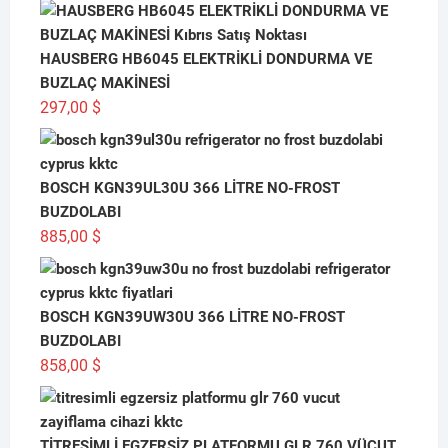
HAUSBERG HB6045 ELEKTRİKLİ DONDURMA VE
BUZLAÇ MAKİNESİ
297,00
$
BOSCH KGN39UL30U 366 LİTRE NO-FROST
BUZDOLABI
885,00
$
BOSCH KGN39UW30U 366 LİTRE NO-FROST
BUZDOLABI
858,00
$
TİTREŞİMLİ EGZERSİZ PLATFORMU GLR 760 VÜCUT