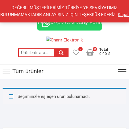
Skip
+90 548 821 78 85
+90 548 855 25 53
DEĞERLİ MÜŞTERİLERİMİZ TÜRKİYE YE SEVKİYATIMIZ
to
onarirelektronik@gmail.com
BULUNMAMAKTADIR ANLAYIŞINIZ İÇİN TEŞEKKÜR EDERİZ.
Kapat
content
WhatsApp'ta sipariş verin
0
0
Total
Ara:
0,00 $
Tüm ürünler
Seçiminizle eşleşen ürün bulunamadı.