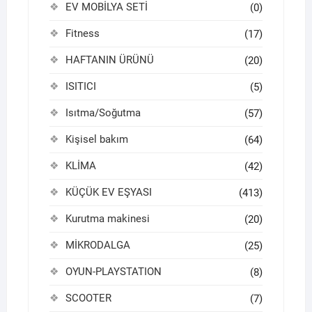
EV MOBİLYA SETİ
(0)
Fitness
(17)
HAFTANIN ÜRÜNÜ
(20)
ISITICI
(5)
Isıtma/Soğutma
(57)
Kişisel bakım
(64)
KLİMA
(42)
KÜÇÜK EV EŞYASI
(413)
Kurutma makinesi
(20)
MİKRODALGA
(25)
OYUN-PLAYSTATION
(8)
SCOOTER
(7)