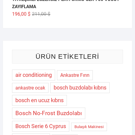
ZAYIFLAMA
Orijinal
Şu
196,00
$
211,00
$
fiyat:
andaki
211,00 $.
fiyat:
196,00 $.
ÜRÜN ETIKETLERI
air conditioning
Ankastre Fırın
bosch buzdolabı kıbrıs
ankastre ocak
bosch en ucuz kıbrıs
Bosch No-Frost Buzdolabı
Bosch Serie 6 Cyprus
Bulaşık Makinesi