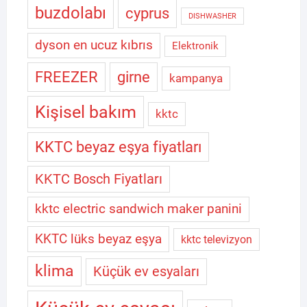
buzdolabı
cyprus
DISHWASHER
dyson en ucuz kıbrıs
Elektronik
FREEZER
girne
kampanya
Kişisel bakım
kktc
KKTC beyaz eşya fiyatları
KKTC Bosch Fiyatları
kktc electric sandwich maker panini
KKTC lüks beyaz eşya
kktc televizyon
klima
Küçük ev esyaları