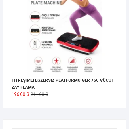
TİTREŞİMLİ EGZERSİZ PLATFORMU GLR 760 VÜCUT
ZAYIFLAMA
Orijinal
Şu
196,00
$
211,00
$
fiyat:
andaki
211,00 $.
fiyat:
196,00 $.