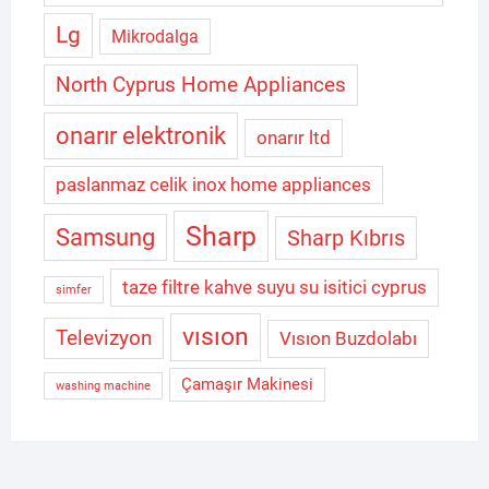
Lg
Mikrodalga
North Cyprus Home Appliances
onarır elektronik
onarır ltd
paslanmaz celik inox home appliances
Sharp
Samsung
Sharp Kıbrıs
taze filtre kahve suyu su isitici cyprus
simfer
vısıon
Televizyon
Vısıon Buzdolabı
Çamaşır Makinesi
washing machine