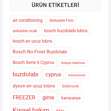
ÜRÜN ETIKETLERI
air conditioning
Ankastre Fırın
bosch buzdolabı kıbrıs
ankastre ocak
bosch en ucuz kıbrıs
Bosch No-Frost Buzdolabı
Bosch Serie 6 Cyprus
Bulaşık Makinesi
buzdolabı
cyprus
DISHWASHER
dyson en ucuz kıbrıs
Elektronik
FREEZER
girne
kampanya
Kişisel bakım
kktc