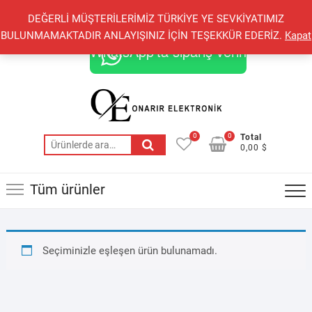
Skip
+90 548 821 78 85
+90 548 855 25 53
DEĞERLİ MÜŞTERİLERİMİZ TÜRKİYE YE SEVKİYATIMIZ
to
onarirelektronik@gmail.com
BULUNMAMAKTADIR ANLAYIŞINIZ İÇİN TEŞEKKÜR EDERİZ.
Kapat
content
WhatsApp'ta sipariş verin
0
0
Total
Ara:
0,00 $
Tüm ürünler
Seçiminizle eşleşen ürün bulunamadı.