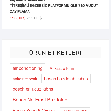
TİTREŞİMLİ EGZERSİZ PLATFORMU GLR 760 VÜCUT
ZAYIFLAMA
Orijinal
Şu
196,00
$
211,00
$
fiyat:
andaki
211,00 $.
fiyat:
196,00 $.
ÜRÜN ETIKETLERI
air conditioning
Ankastre Fırın
bosch buzdolabı kıbrıs
ankastre ocak
bosch en ucuz kıbrıs
Bosch No-Frost Buzdolabı
Bosch Serie 6 Cyprus
Bulaşık Makinesi