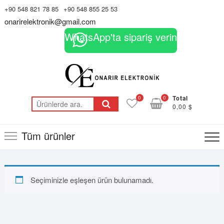
Skip
+90 548 821 78 85
+90 548 855 25 53
to
onarirelektronik@gmail.com
content
WhatsApp'ta sipariş verin
0
0
Total
Ara:
0,00 $
Tüm ürünler
Seçiminizle eşleşen ürün bulunamadı.