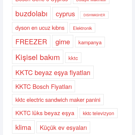
buzdolabı
cyprus
DISHWASHER
dyson en ucuz kıbrıs
Elektronik
FREEZER
girne
kampanya
Kişisel bakım
kktc
KKTC beyaz eşya fiyatları
KKTC Bosch Fiyatları
kktc electric sandwich maker panini
KKTC lüks beyaz eşya
kktc televizyon
klima
Küçük ev esyaları