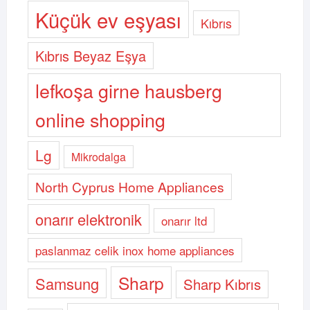
Küçük ev eşyası
Kıbrıs
Kıbrıs Beyaz Eşya
lefkoşa girne hausberg
online shopping
Lg
Mikrodalga
North Cyprus Home Appliances
onarır elektronik
onarır ltd
paslanmaz celik inox home appliances
Sharp
Samsung
Sharp Kıbrıs