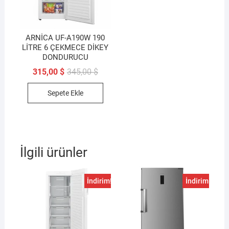
ARNİCA UF-A190W 190
LİTRE 6 ÇEKMECE DİKEY
DONDURUCU
Orijinal
Şu
315,00
$
345,00
$
fiyat:
andaki
345,00 $.
fiyat:
Sepete Ekle
315,00 $.
İlgili ürünler
İndirim!
İndirim!