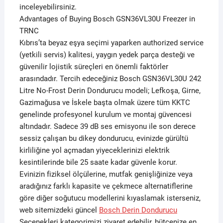
inceleyebilirsiniz.
Advantages of Buying Bosch GSN36VL30U Freezer in
TRNC
Kıbrıs’ta beyaz eşya seçimi yaparken authorized service
(yetkili servis) kalitesi, yaygın yedek parça desteği ve
güvenilir lojistik süreçleri en önemli faktörler
arasındadır. Tercih edeceğiniz Bosch GSN36VL30U 242
Litre No-Frost Derin Dondurucu modeli; Lefkoşa, Girne,
Gazimağusa ve İskele başta olmak üzere tüm KKTC
genelinde profesyonel kurulum ve montaj güvencesi
altındadır. Sadece 39 dB ses emisyonu ile son derece
sessiz çalışan bu dikey dondurucu, evinizde gürültü
kirliliğine yol açmadan yiyeceklerinizi elektrik
kesintilerinde bile 25 saate kadar güvenle korur.
Evinizin fiziksel ölçülerine, mutfak genişliğinize veya
aradığınız farklı kapasite ve çekmece alternatiflerine
göre diğer soğutucu modellerini kıyaslamak isterseniz,
web sitemizdeki güncel
Bosch Derin Dondurucu
Seçenekleri kategorimizi ziyaret edebilir, bütçenize en