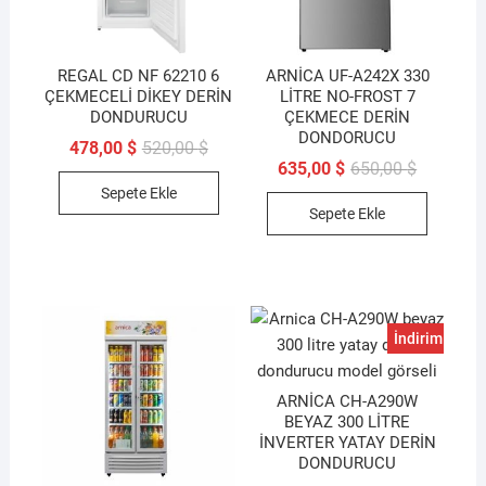
REGAL CD NF 62210 6
ARNİCA UF-A242X 330
ÇEKMECELİ DİKEY DERİN
LİTRE NO-FROST 7
DONDURUCU
ÇEKMECE DERİN
DONDORUCU
Orijinal
Şu
478,00
$
520,00
$
fiyat:
andaki
Orijinal
Şu
635,00
$
650,00
$
520,00 $.
fiyat:
fiyat:
andaki
Sepete Ekle
478,00 $.
650,00 $.
fiyat:
Sepete Ekle
635,00 $.
İndirim!
ARNİCA CH-A290W
BEYAZ 300 LİTRE
İNVERTER YATAY DERİN
DONDURUCU