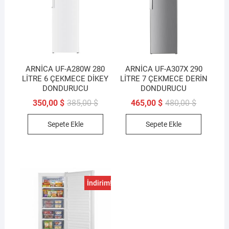
ARNİCA UF-A280W 280
ARNİCA UF-A307X 290
LİTRE 6 ÇEKMECE DİKEY
LİTRE 7 ÇEKMECE DERİN
DONDURUCU
DONDURUCU
Orijinal
Şu
Orijinal
Şu
350,00
$
385,00
$
465,00
$
480,00
$
fiyat:
andaki
fiyat:
andaki
385,00 $.
fiyat:
480,00 $.
fiyat:
Sepete Ekle
Sepete Ekle
350,00 $.
465,00 $.
İndirim!