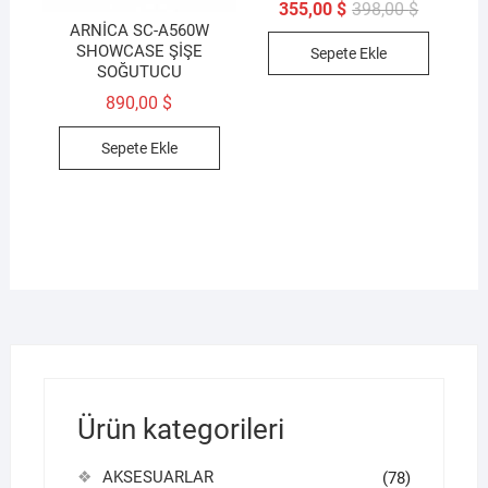
Orijinal
Şu
355,00
$
398,00
$
fiyat:
andaki
ARNİCA SC-A560W
398,00 $.
fiyat:
SHOWCASE ŞİŞE
Sepete Ekle
355,00 $.
SOĞUTUCU
890,00
$
Sepete Ekle
Ürün kategorileri
AKSESUARLAR
(78)