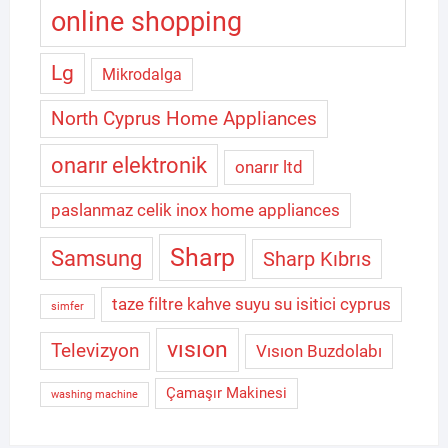
online shopping
Lg
Mikrodalga
North Cyprus Home Appliances
onarır elektronik
onarır ltd
paslanmaz celik inox home appliances
Sharp
Samsung
Sharp Kıbrıs
taze filtre kahve suyu su isitici cyprus
simfer
vısıon
Televizyon
Vısıon Buzdolabı
Çamaşır Makinesi
washing machine