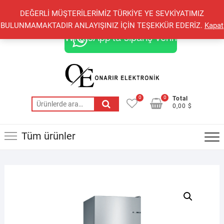
Skip
+90 548 821 78 85
+90 548 855 25 53
DEĞERLİ MÜŞTERİLERİMİZ TÜRKİYE YE SEVKİYATIMIZ
to
onarirelektronik@gmail.com
BULUNMAMAKTADIR ANLAYIŞINIZ İÇİN TEŞEKKÜR EDERİZ.
Kapat
content
WhatsApp'ta sipariş verin
0
0
Total
Ara:
0,00 $
Tüm ürünler