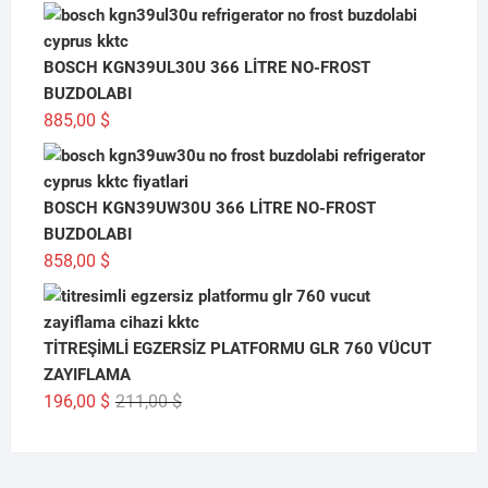
BOSCH KGN39UL30U 366 LİTRE NO-FROST
BUZDOLABI
885,00
$
BOSCH KGN39UW30U 366 LİTRE NO-FROST
BUZDOLABI
858,00
$
TİTREŞİMLİ EGZERSİZ PLATFORMU GLR 760 VÜCUT
ZAYIFLAMA
Orijinal
Şu
196,00
$
211,00
$
fiyat:
andaki
211,00 $.
fiyat:
196,00 $.