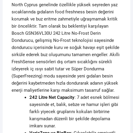
North Cyprus genelinde özellikle yüksek seyreden yaz
sıcaklarında gıdaların food freshness besin değerini
korumak ve buz eritme zahmetiyle uğraşmamak kritik
bir önceliktir. Tam olarak bu beklentiyi karşılayan
Bosch GSN36VL30U 242 Litre No-Frost Derin
Dondurucu, gelişmiş No-Frost teknolojisi sayesinde
dondurucu içerisinde kuru ve soğuk havayı eşit şekilde
sirküle ederek buz oluşumunu tamamen engeller. Akıllı
FreshSense sensörleri dış ortam sıcaklığını sürekli
izleyerek iç ısıyı sabit tutar ve Süper Dondurma
(SuperFreezing) modu sayesinde yeni gıdaları besin
değerini kaybetmeden hızla dondurarak adanın yüksek
enerji maliyetlerine karşı maksimum tasarruf sağlar.
242 Litre Net Capacity
: 7 adet esnek bölmesi
sayesinde et, balık, sebze ve hamur işleri gibi
farklı yiyecek gruplarını kokuları birbirine
karışmadan düzenli bir şekilde depolama
imkanı sunar.
VarioZone ve BigBox
: Çıkarılabilir emniyetli