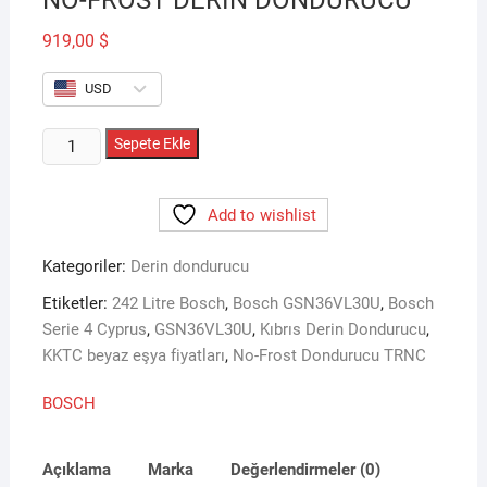
919,00
$
USD
BOSCH
Sepete Ekle
GSN36VL30U
242
Add to wishlist
LİTRE
NO-
Kategoriler:
Derin dondurucu
FROST
DERİN
Etiketler:
242 Litre Bosch
,
Bosch GSN36VL30U
,
Bosch
DONDURUCU
Serie 4 Cyprus
,
GSN36VL30U
,
Kıbrıs Derin Dondurucu
,
adet
KKTC beyaz eşya fiyatları
,
No-Frost Dondurucu TRNC
BOSCH
Açıklama
Marka
Değerlendirmeler (0)