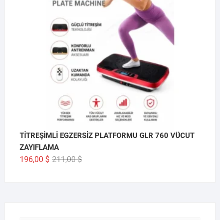
TİTREŞİMLİ EGZERSİZ PLATFORMU GLR 760 VÜCUT
ZAYIFLAMA
Orijinal
Şu
196,00
$
211,00
$
fiyat:
andaki
211,00 $.
fiyat:
196,00 $.