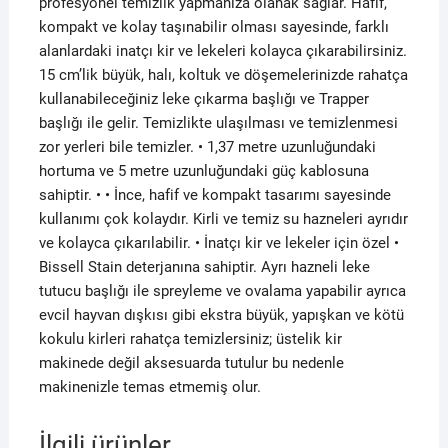
profesyonel temizlik yapmanıza olanak sağlar. Hafif,
kompakt ve kolay taşınabilir olması sayesinde, farklı
alanlardaki inatçı kir ve lekeleri kolayca çıkarabilirsiniz.
15 cm’lik büyük, halı, koltuk ve döşemelerinizde rahatça
kullanabileceğiniz leke çıkarma başlığı ve Trapper
başlığı ile gelir. Temizlikte ulaşılması ve temizlenmesi
zor yerleri bile temizler. • 1,37 metre uzunluğundaki
hortuma ve 5 metre uzunluğundaki güç kablosuna
sahiptir. • • İnce, hafif ve kompakt tasarımı sayesinde
kullanımı çok kolaydır. Kirli ve temiz su hazneleri ayrıdır
ve kolayca çıkarılabilir. • İnatçı kir ve lekeler için özel •
Bissell Stain deterjanına sahiptir. Ayrı hazneli leke
tutucu başlığı ile spreyleme ve ovalama yapabilir ayrıca
evcil hayvan dışkısı gibi ekstra büyük, yapışkan ve kötü
kokulu kirleri rahatça temizlersiniz; üstelik kir
makinede değil aksesuarda tutulur bu nedenle
makinenizle temas etmemiş olur.
İlgili ürünler