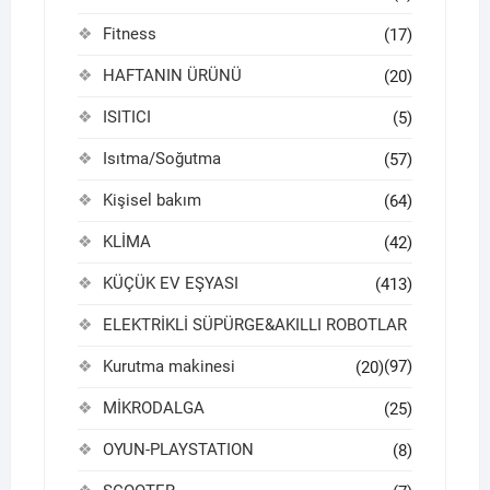
Fitness
(17)
HAFTANIN ÜRÜNÜ
(20)
ISITICI
(5)
Isıtma/Soğutma
(57)
Kişisel bakım
(64)
KLİMA
(42)
KÜÇÜK EV EŞYASI
(413)
ELEKTRİKLİ SÜPÜRGE&AKILLI ROBOTLAR
Kurutma makinesi
(97)
(20)
MİKRODALGA
(25)
OYUN-PLAYSTATION
(8)