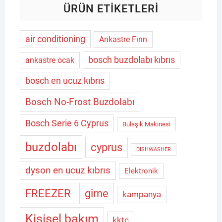
ÜRÜN ETIKETLERI
air conditioning
Ankastre Fırın
bosch buzdolabı kıbrıs
ankastre ocak
bosch en ucuz kıbrıs
Bosch No-Frost Buzdolabı
Bosch Serie 6 Cyprus
Bulaşık Makinesi
buzdolabı
cyprus
DISHWASHER
dyson en ucuz kıbrıs
Elektronik
FREEZER
girne
kampanya
Kişisel bakım
kktc