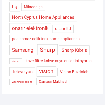
Lg
Mikrodalga
North Cyprus Home Appliances
onarır elektronik
onarır ltd
paslanmaz celik inox home appliances
Sharp
Samsung
Sharp Kıbrıs
taze filtre kahve suyu su isitici cyprus
simfer
vısıon
Televizyon
Vısıon Buzdolabı
Çamaşır Makinesi
washing machine