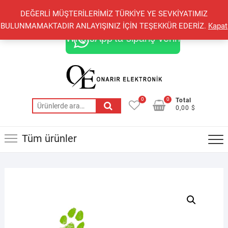
Skip
+90 548 821 78 85
+90 548 855 25 53
DEĞERLİ MÜŞTERİLERİMİZ TÜRKİYE YE SEVKİYATIMIZ
to
onarirelektronik@gmail.com
BULUNMAMAKTADIR ANLAYIŞINIZ İÇİN TEŞEKKÜR EDERİZ.
Kapat
content
WhatsApp'ta sipariş verin
0
0
Total
Ara:
0,00 $
Tüm ürünler