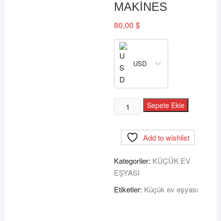
MAKİNES
80,00
$
USD
ARZUM
Sepete Ekle
AR2033
WAFFY
Add to wishlist
MAX
WAFFLE
Kategoriler:
KÜÇÜK EV
MAKİNES
EŞYASI
adet
Etiketler:
Küçük ev eşyası