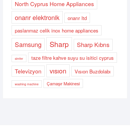
North Cyprus Home Appliances
onarır elektronik
onarır ltd
paslanmaz celik inox home appliances
Sharp
Samsung
Sharp Kıbrıs
taze filtre kahve suyu su isitici cyprus
simfer
vısıon
Televizyon
Vısıon Buzdolabı
Çamaşır Makinesi
washing machine