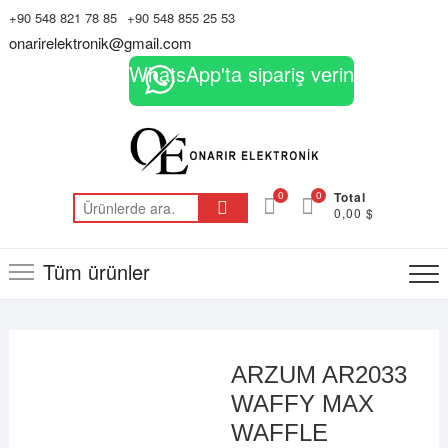
Skip
+90 548 821 78 85
+90 548 855 25 53
to
onarirelektronik@gmail.com
content
WhatsApp'ta sipariş verin
0
0
Total
Ara:
0,00 $
Tüm ürünler
ARZUM AR2033
WAFFY MAX
WAFFLE