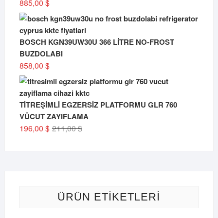
885,00
$
BOSCH KGN39UW30U 366 LİTRE NO-FROST
BUZDOLABI
858,00
$
TİTREŞİMLİ EGZERSİZ PLATFORMU GLR 760
VÜCUT ZAYIFLAMA
Orijinal
Şu
196,00
$
211,00
$
fiyat:
andaki
211,00 $.
fiyat:
196,00 $.
ÜRÜN ETIKETLERI