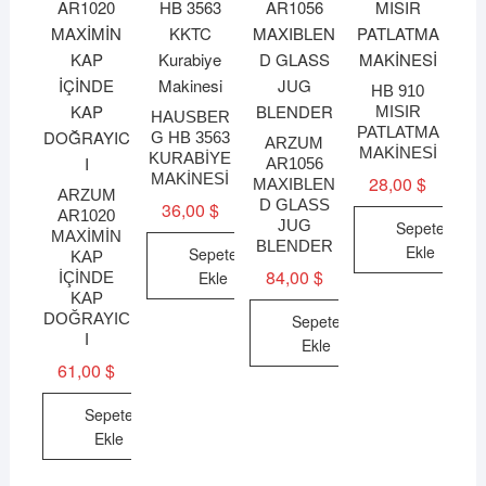
HB 910
MISIR
HAUSBER
PATLATMA
G HB 3563
ARZUM
MAKİNESİ
KURABİYE
AR1056
MAKİNESİ
28,00
$
MAXIBLEN
ARZUM
D GLASS
36,00
$
AR1020
JUG
Sepete
MAXİMİN
BLENDER
Ekle
Sepete
KAP
84,00
$
Ekle
İÇİNDE
KAP
DOĞRAYIC
Sepete
I
Ekle
61,00
$
Sepete
Ekle