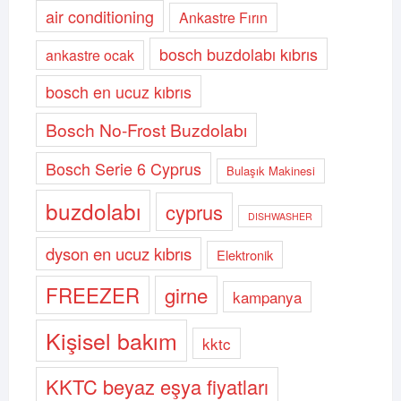
air conditioning
Ankastre Fırın
bosch buzdolabı kıbrıs
ankastre ocak
bosch en ucuz kıbrıs
Bosch No-Frost Buzdolabı
Bosch Serie 6 Cyprus
Bulaşık Makinesi
buzdolabı
cyprus
DISHWASHER
dyson en ucuz kıbrıs
Elektronik
FREEZER
girne
kampanya
Kişisel bakım
kktc
KKTC beyaz eşya fiyatları