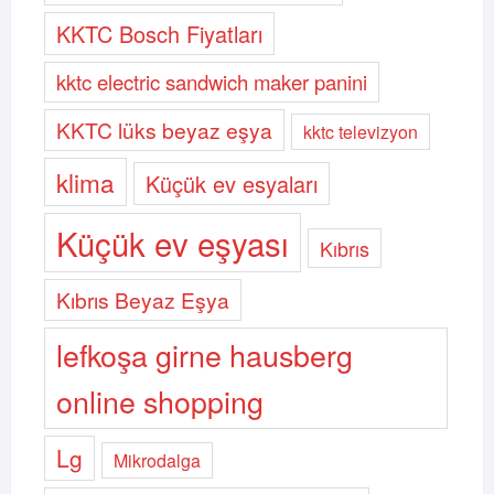
KKTC Bosch Fiyatları
kktc electric sandwich maker panini
KKTC lüks beyaz eşya
kktc televizyon
klima
Küçük ev esyaları
Küçük ev eşyası
Kıbrıs
Kıbrıs Beyaz Eşya
lefkoşa girne hausberg
online shopping
Lg
Mikrodalga