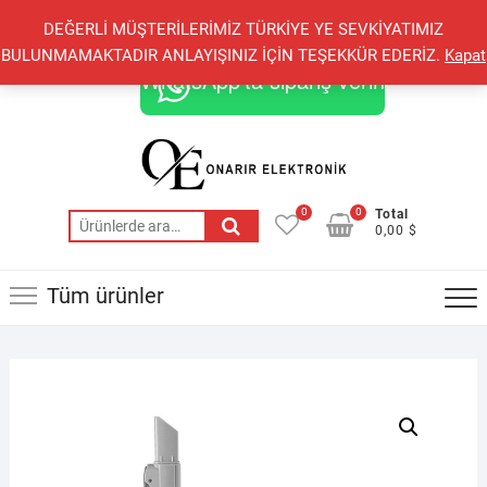
Skip
+90 548 821 78 85
+90 548 855 25 53
DEĞERLİ MÜŞTERİLERİMİZ TÜRKİYE YE SEVKİYATIMIZ
to
onarirelektronik@gmail.com
BULUNMAMAKTADIR ANLAYIŞINIZ İÇİN TEŞEKKÜR EDERİZ.
Kapat
content
WhatsApp'ta sipariş verin
0
0
Total
Ara:
0,00 $
Tüm ürünler