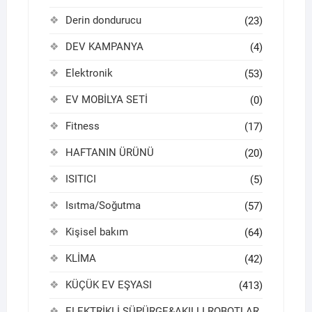
Derin dondurucu
(23)
DEV KAMPANYA
(4)
Elektronik
(53)
EV MOBİLYA SETİ
(0)
Fitness
(17)
HAFTANIN ÜRÜNÜ
(20)
ISITICI
(5)
Isıtma/Soğutma
(57)
Kişisel bakım
(64)
KLİMA
(42)
KÜÇÜK EV EŞYASI
(413)
ELEKTRİKLİ SÜPÜRGE&AKILLI ROBOTLAR