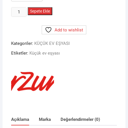
ARZUM
Sepete Ekle
AR4015
ARTUS
Add to wishlist
ÇOK
AMAÇLI
Kategoriler:
KÜÇÜK EV EŞYASI
FIRÇA
adet
Etiketler:
Küçük ev eşyası
Açıklama
Marka
Değerlendirmeler (0)