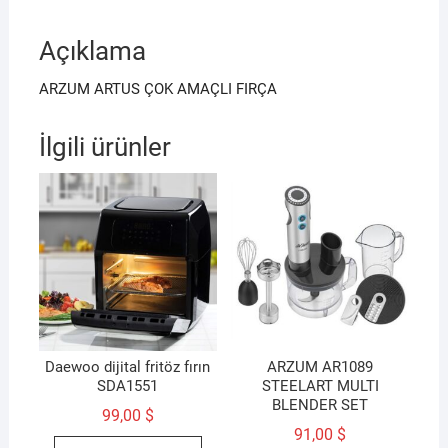
Açıklama
ARZUM ARTUS ÇOK AMAÇLI FIRÇA
İlgili ürünler
Daewoo dijital fritöz fırın
ARZUM AR1089
‎SDA1551
STEELART MULTI
BLENDER SET
99,00
$
91,00
$