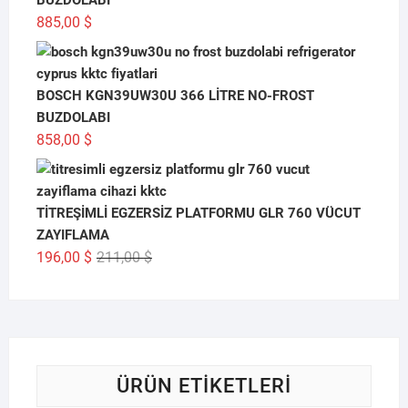
885,00
$
BOSCH KGN39UW30U 366 LİTRE NO-FROST
BUZDOLABI
858,00
$
TİTREŞİMLİ EGZERSİZ PLATFORMU GLR 760 VÜCUT
ZAYIFLAMA
Orijinal
Şu
196,00
$
211,00
$
fiyat:
andaki
211,00 $.
fiyat:
196,00 $.
ÜRÜN ETIKETLERI