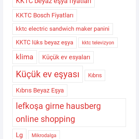
KKTC beyaz eşya fiyatları
KKTC Bosch Fiyatları
kktc electric sandwich maker panini
KKTC lüks beyaz eşya
kktc televizyon
klima
Küçük ev esyaları
Küçük ev eşyası
Kıbrıs
Kıbrıs Beyaz Eşya
lefkoşa girne hausberg
online shopping
Lg
Mikrodalga