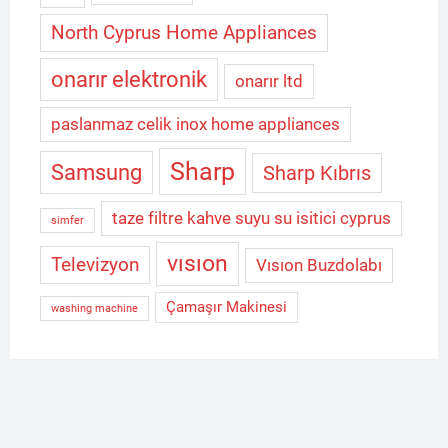
North Cyprus Home Appliances
onarır elektronik
onarır ltd
paslanmaz celik inox home appliances
Sharp
Samsung
Sharp Kıbrıs
taze filtre kahve suyu su isitici cyprus
simfer
vısıon
Televizyon
Vısıon Buzdolabı
Çamaşır Makinesi
washing machine