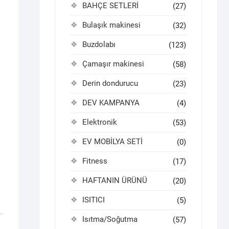
BAHÇE SETLERİ
(27)
Bulaşık makinesi
(32)
Buzdolabı
(123)
Çamaşır makinesi
(58)
Derin dondurucu
(23)
DEV KAMPANYA
(4)
Elektronik
(53)
EV MOBİLYA SETİ
(0)
Fitness
(17)
HAFTANIN ÜRÜNÜ
(20)
ISITICI
(5)
Isıtma/Soğutma
(57)