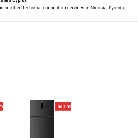
rthern Cyprus
and certified technical connection services in Nicosia, Kyrenia,
im!
İndirim!