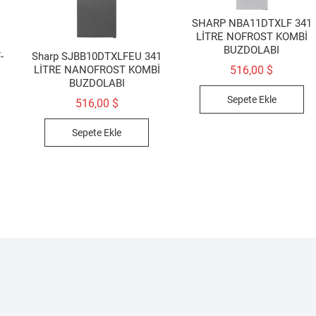
SHARP NBA11DTXLF 341
LİTRE NOFROST KOMBİ
BUZDOLABI
-
Sharp SJBB10DTXLFEU 341
LİTRE NANOFROST KOMBİ
516,00
$
BUZDOLABI
Sepete Ekle
jinal
516,00
$
at:
daki
5,00 $.
at:
Sepete Ekle
0,00 $.