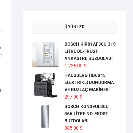
ÜRÜNLER
BOSCH KIR81AF30U 319
a
LİTRE DE-FROST
d
ANKASTRE BUZDOLABI
1.236,00
$
HAUSBERG HB6045
ELEKTRİKLİ DONDURMA
VE BUZLAÇ MAKİNESİ
t
297,00
$
BOSCH KGN39UL30U
366 LİTRE NO-FROST
BUZDOLABI
885,00
$