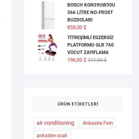
BOSCH KGN39UW30U
366 LİTRE NO-FROST
BUZDOLABI
858,00
$
TİTREŞİMLİ EGZERSİZ
PLATFORMU GLR 760
VÜCUT ZAYIFLAMA
Orijinal
Şu
196,00
$
211,00
$
fiyat:
andaki
211,00 $.
fiyat:
196,00 $.
ÜRÜN ETIKETLERI
air conditioning
Ankastre Fırın
ankastre ocak