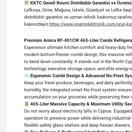
KKTC Geneli Resmi Distribütör Garantisi ve Ücrets
Lefkoşa, Girne, Mağusa, İskele, Güzelyurt ve Lefke başt
distribütör garantisi ve uzman teknik kadromuz tarafı
kapınızdayız.
https://www.onarirelektronik.com/urun-ka
Premium Arnica RF-401CW 465-Liter Combi Refrigerat
Experience ultimate kitchen comfort and heavy-duty fr
modern bottom-freezer combi design, this massive refri
to bend down constantly. It stands out in the North C
technology, executive storage space, and elite energy-
Ergonomic Combi Design & Advanced No-Frost Sy
Keep your fresh produce, beverages, and dairy perfectl
humidity, the integrated smart No-Frost system ensures
accumulation on your groceries while preserving their or
465-Liter Massive Capacity & Maximum Utility Sa
Do not worry about electricity bills in Cyprus. Equipped
operation to preserve power while delivering industria
flexible safety glass shelves and deep freezer drawers,