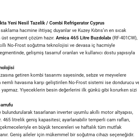
ta Yeni Nesil Tazelik / Combi Refrigerator Cyprus
 saklama hacmine ihtiyaç duyanlar ve Kuzey Kıbrıs’ın en sıcak
en üst segment çözüm hazır.
Arnica 465 Litre Buzdolabı
(RF-401CW),
kıllı No-Frost soğutma teknolojisi ve devasa iç hacmiyle
segmentinde, gelişmiş tasarruf oranları ve kullanıcı dostu yapısıyla
olojisi
zasına getiren kombi tasarımı sayesinde, sebze ve meyvelere
n nemli havasına karşı geliştirilen No-Frost sistemi ise dondurucu v
apmaz. Yiyeceklerin besin değerlerini ilk günkü gibi korurken sizi
arrufu
 bulundurularak tasarlanan inverter uyumlu akıllı motor altyapısı,
 litrelik geniş kapasitesi; ayarlanabilir temperli cam rafları,
 çekmeceleriyle en büyük tencereleri ve haftalık tüm mutfak
 tanır. Geniş aileler için mükemmel bir soğutma cihazı seçeneğidir.