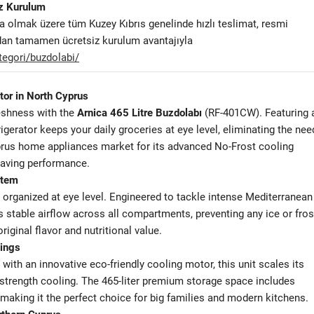
iz Kurulum
a olmak üzere tüm Kuzey Kıbrıs genelinde hızlı teslimat, resmi
ndan tamamen ücretsiz kurulum avantajıyla
tegori/buzdolabi/
or in North Cyprus
eshness with the
Arnica 465 Litre Buzdolabı
(RF-401CW). Featuring 
gerator keeps your daily groceries at eye level, eliminating the nee
yprus home appliances market for its advanced No-Frost cooling
saving performance.
stem
y organized at eye level. Engineered to tackle intense Mediterranean
 stable airflow across all compartments, preventing any ice or fros
iginal flavor and nutritional value.
vings
 with an innovative eco-friendly cooling motor, this unit scales its
l-strength cooling. The 465-liter premium storage space includes
 making it the perfect choice for big families and modern kitchens.