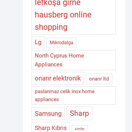
lefkoşa girne
hausberg online
shopping
Lg
Mikrodalga
North Cyprus Home
Appliances
onarır elektronik
onarır ltd
paslanmaz celik inox home
appliances
Sharp
Samsung
Sharp Kıbrıs
simfer