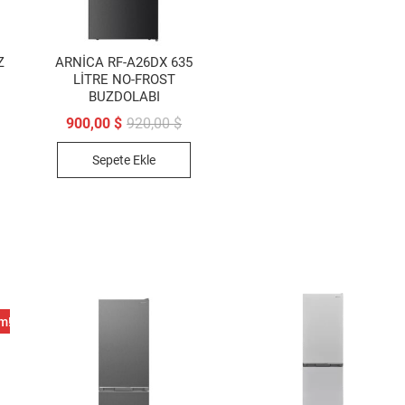
Z
ARNİCA RF-A26DX 635
LİTRE NO-FROST
BUZDOLABI
jinal
Orijinal
Şu
900,00
$
920,00
$
at:
daki
fiyat:
andaki
5,00 $.
at:
920,00 $.
fiyat:
Sepete Ekle
5,00 $.
900,00 $.
im!