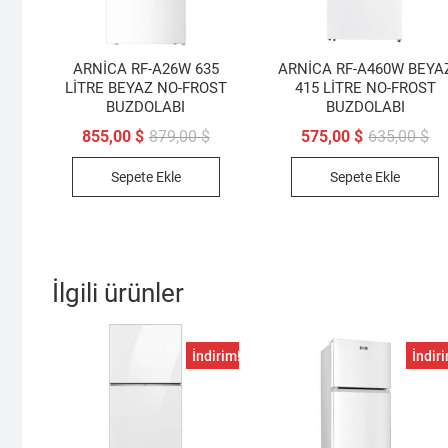
ARNİCA RF-A26W 635
ARNİCA RF-A460W BEYA
LİTRE BEYAZ NO-FROST
415 LİTRE NO-FROST
BUZDOLABI
BUZDOLABI
Orijinal
Şu
Ori
Şu
855,00
$
879,00
$
575,00
$
635,00
$
fiyat:
andaki
fiy
an
879,00 $.
fiyat:
63
fiy
Sepete Ekle
Sepete Ekle
855,00 $.
57
İlgili ürünler
İndirim!
İndir