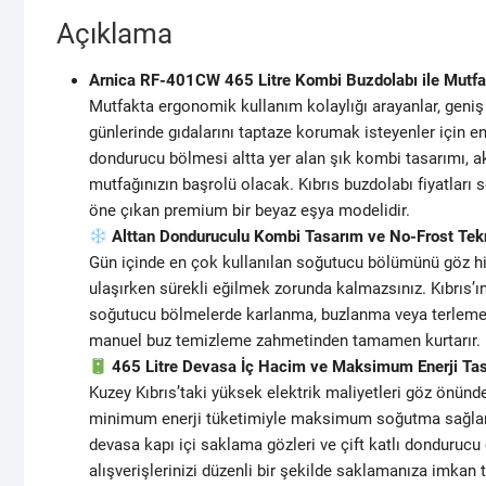
Açıklama
Arnica RF-401CW 465 Litre Kombi Buzdolabı ile Mutfak
Mutfakta ergonomik kullanım kolaylığı arayanlar, geniş
günlerinde gıdalarını taptaze korumak isteyenler için 
dondurucu bölmesi altta yer alan şık kombi tasarımı, a
mutfağınızın başrolü olacak. Kıbrıs buzdolabı fiyatları 
öne çıkan premium bir beyaz eşya modelidir.
Alttan Donduruculu Kombi Tasarım ve No-Frost Tekn
Gün içinde en çok kullanılan soğutucu bölümünü göz hi
ulaşırken sürekli eğilmek zorunda kalmazsınız. Kıbrıs’ı
soğutucu bölmelerde karlanma, buzlanma veya terleme y
manuel buz temizleme zahmetinden tamamen kurtarır.
465 Litre Devasa İç Hacim ve Maksimum Enerji Tas
Kuzey Kıbrıs’taki yüksek elektrik maliyetleri göz önünde
minimum enerji tüketimiyle maksimum soğutma sağlar. 465
devasa kapı içi saklama gözleri ve çift katlı dondurucu
alışverişlerinizi düzenli bir şekilde saklamanıza imkan