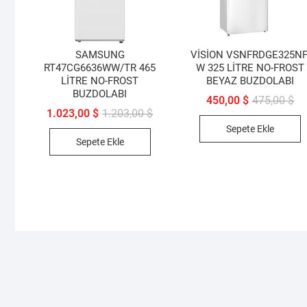
SAMSUNG
VİSİON VSNFRDGE325NF
RT47CG6636WW/TR 465
W 325 LİTRE NO-FROST
LİTRE NO-FROST
BEYAZ BUZDOLABI
BUZDOLABI
Ori
Şu
450,00
$
475,00
$
fiy
an
Orijinal
Şu
1.023,00
$
1.203,00
$
47
fiy
fiyat:
andaki
Sepete Ekle
45
1.203,00 $.
fiyat:
Sepete Ekle
1.023,00 $.