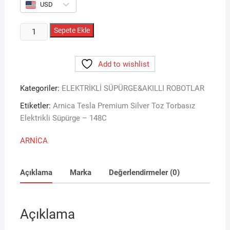
USD
ARNİCA
Sepete Ekle
148C
TESLA
Add to wishlist
PREMİUM
SİLVER
Kategoriler:
ELEKTRİKLİ SÜPÜRGE&AKILLI ROBOTLAR
ELEKTRİKLİ
SÜPÜRGE
Etiketler:
Arnica Tesla Premium Silver Toz Torbasız
adet
Elektrikli Süpürge – 148C
ARNİCA
Açıklama
Marka
Değerlendirmeler (0)
Açıklama