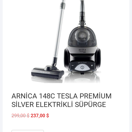
ARNİCA 148C TESLA PREMİUM
SİLVER ELEKTRİKLİ SÜPÜRGE
Orijinal
Şu
299,00
$
237,00
$
fiyat:
andaki
299,00 $.
fiyat:
237,00 $.