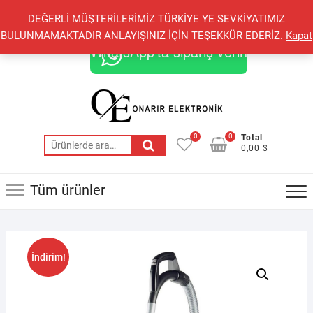
Skip
+90 548 821 78 85
+90 548 855 25 53
DEĞERLİ MÜŞTERİLERİMİZ TÜRKİYE YE SEVKİYATIMIZ
to
onarirelektronik@gmail.com
BULUNMAMAKTADIR ANLAYIŞINIZ İÇİN TEŞEKKÜR EDERİZ.
Kapat
content
WhatsApp'ta sipariş verin
0
0
Total
Ara:
0,00 $
Tüm ürünler
İndirim!