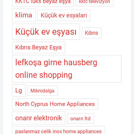
KKTC lüks beyaz eşya
kktc televizyon
klima
Küçük ev esyaları
Küçük ev eşyası
Kıbrıs
Kıbrıs Beyaz Eşya
lefkoşa girne hausberg
online shopping
Lg
Mikrodalga
North Cyprus Home Appliances
onarır elektronik
onarır ltd
paslanmaz celik inox home appliances