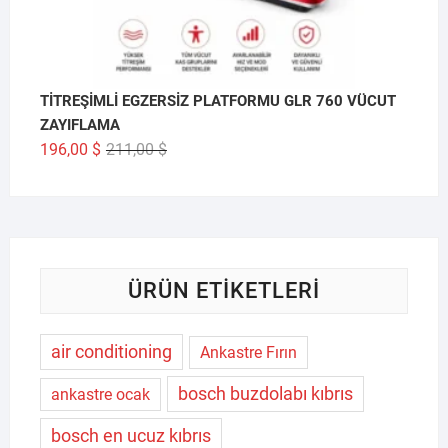
TİTREŞİMLİ EGZERSİZ PLATFORMU GLR 760 VÜCUT
ZAYIFLAMA
Orijinal
Şu
196,00
$
211,00
$
fiyat:
andaki
211,00 $.
fiyat:
196,00 $.
ÜRÜN ETIKETLERI
air conditioning
Ankastre Fırın
bosch buzdolabı kıbrıs
ankastre ocak
bosch en ucuz kıbrıs