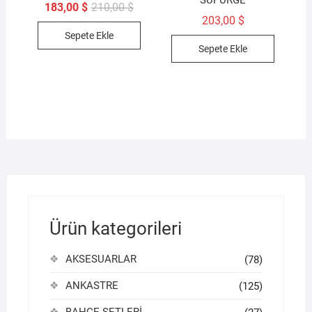
SÜPÜRGE
Orijinal
Şu
183,00
$
210,00
$
fiyat:
andaki
203,00
$
210,00 $.
fiyat:
Sepete Ekle
183,00 $.
Sepete Ekle
Ürün kategorileri
AKSESUARLAR
(78)
ANKASTRE
(125)