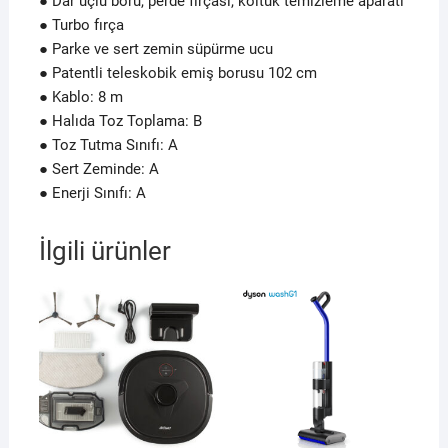
● Dar uçlu boru, perde fırçası, koltuk temizleme aparatı
● Turbo fırça
● Parke ve sert zemin süpürme ucu
● Patentli teleskobik emiş borusu 102 cm
● Kablo: 8 m
● Halıda Toz Toplama: B
● Toz Tutma Sınıfı: A
● Sert Zeminde: A
● Enerji Sınıfı: A
İlgili ürünler