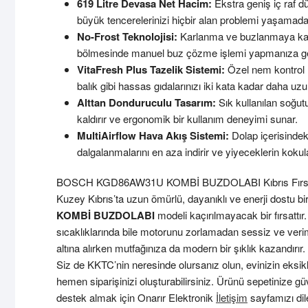
619 Litre Devasa Net Hacim:
Ekstra geniş iç raf dü
büyük tencerelerinizi hiçbir alan problemi yaşamadan 
No-Frost Teknolojisi:
Karlanma ve buzlanmaya karş
bölmesinde manuel buz çözme işlemi yapmanıza ger
VitaFresh Plus Tazelik Sistemi:
Özel nem kontrol 
balık gibi hassas gıdalarınızı iki kata kadar daha uzu
Alttan Donduruculu Tasarım:
Sık kullanılan soğut
kaldırır ve ergonomik bir kullanım deneyimi sunar.
MultiAirflow Hava Akış Sistemi:
Dolap içerisindek
dalgalanmalarını en aza indirir ve yiyeceklerin kokula
BOSCH KGD86AW31U KOMBİ BUZDOLABI Kıbrıs Fırsa
Kuzey Kıbrıs’ta uzun ömürlü, dayanıklı ve enerji dostu b
KOMBİ BUZDOLABI
modeli kaçırılmayacak bir fırsattı
sıcaklıklarında bile motorunu zorlamadan sessiz ve verim
altına alırken mutfağınıza da modern bir şıklık kazandırır.
Siz de KKTC’nin neresinde olursanız olun, evinizin eks
hemen siparişinizi oluşturabilirsiniz. Ürünü sepetiniz
destek almak için
Onarır Elektronik
İletişim
sayfamızı dile