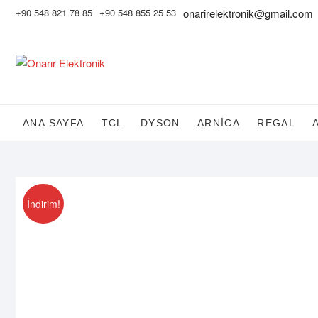
Skip
+90 548 821 78 85
+90 548 855 25 53
onarirelektronik@gmail.com
to
content
ANA SAYFA
TCL
DYSON
ARNİCA
REGAL
İndirim!