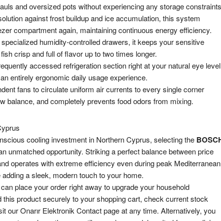
auls and oversized pots without experiencing any storage constraints
solution against frost buildup and ice accumulation, this system
ezer compartment again, maintaining continuous energy efficiency.
specialized humidity-controlled drawers, it keeps your sensitive
fish crisp and full of flavor up to two times longer.
requently accessed refrigeration section right at your natural eye level
 an entirely ergonomic daily usage experience.
dent fans to circulate uniform air currents to every single corner
low balance, and completely prevents food odors from mixing.
yprus
onscious cooling investment in Northern Cyprus, selecting the
BOSC
n unmatched opportunity. Striking a perfect balance between price
 and operates with extreme efficiency even during peak Mediterranean
le adding a sleek, modern touch to your home.
can place your order right away to upgrade your household
d this product securely to your shopping cart, check current stock
sit our
Onarır Elektronik Contact
page at any time. Alternatively, you