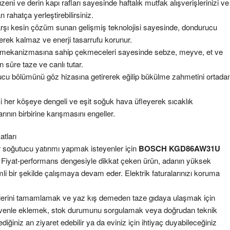
zeni ve derin kapı rafları sayesinde haftalık mutfak alışverişlerinizi ve
rahatça yerleştirebilirsiniz.
ı kesin çözüm sunan gelişmiş teknolojisi sayesinde, dondurucu
ek kalmaz ve enerji tasarrufu korunur.
mekanizmasına sahip çekmeceleri sayesinde sebze, meyve, et ve
n süre taze ve canlı tutar.
ucu bölümünü göz hizasına getirerek eğilip bükülme zahmetini ortada
i her köşeye dengeli ve eşit soğuk hava üfleyerek sıcaklık
rının birbirine karışmasını engeller.
tları
ir soğutucu yatırımı yapmak isteyenler için
BOSCH KGD86AW31U
r. Fiyat-performans dengesiyle dikkat çeken ürün, adanın yüksek
li bir şekilde çalışmaya devam eder. Elektrik faturalarınızı koruma
iklerini tamamlamak ve yaz kış demeden taze gıdaya ulaşmak için
e güvenle eklemek, stok durumunu sorgulamak veya doğrudan teknik
diğiniz an ziyaret edebilir ya da eviniz için ihtiyaç duyabileceğiniz