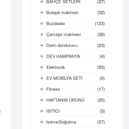
BAHÇE SETLERİ
(27)
Bulaşık makinesi
(32)
Buzdolabı
(123)
Çamaşır makinesi
(58)
Derin dondurucu
(23)
DEV KAMPANYA
(4)
Elektronik
(53)
EV MOBİLYA SETİ
(0)
Fitness
(17)
HAFTANIN ÜRÜNÜ
(20)
k
ISITICI
(5)
Isıtma/Soğutma
(57)