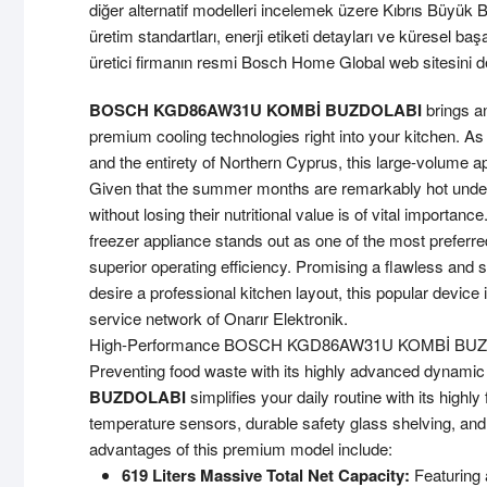
diğer alternatif modelleri incelemek üzere
Kıbrıs Büyük 
üretim standartları, enerji etiketi detayları ve küresel b
üretici firmanın resmi
Bosch Home Global
web sitesini de
BOSCH KGD86AW31U KOMBİ BUZDOLABI
brings an
premium cooling technologies right into your kitchen. 
and the entirety of Northern Cyprus, this large-volume a
Given that the summer months are remarkably hot under 
without losing their nutritional value is of vital importanc
freezer appliance stands out as one of the most preferred
superior operating efficiency. Promising a flawless and
desire a professional kitchen layout, this popular device 
service network of Onarır Elektronik.
High-Performance BOSCH KGD86AW31U KOMBİ BUZ
Preventing food waste with its highly advanced dynamic 
BUZDOLABI
simplifies your daily routine with its highly 
temperature sensors, durable safety glass shelving, and 
advantages of this premium model include:
619 Liters Massive Total Net Capacity:
Featuring 