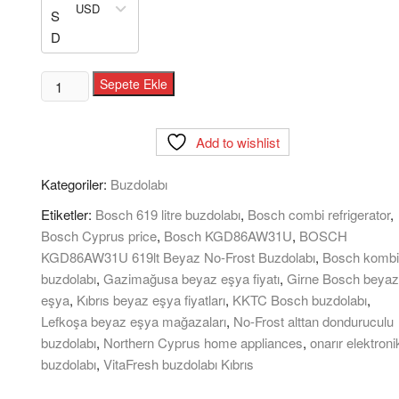
USD
BOSCH
Sepete Ekle
KGD86AW31U
619
Add to wishlist
LİTRE
NO-
Kategoriler:
Buzdolabı
FROST
KOMBİ
Etiketler:
Bosch 619 litre buzdolabı
,
Bosch combi refrigerator
,
BUZDOLABI
Bosch Cyprus price
,
Bosch KGD86AW31U
,
BOSCH
adet
KGD86AW31U 619lt Beyaz No-Frost Buzdolabı
,
Bosch kombi
buzdolabı
,
Gazimağusa beyaz eşya fiyatı
,
Girne Bosch beyaz
eşya
,
Kıbrıs beyaz eşya fiyatları
,
KKTC Bosch buzdolabı
,
Lefkoşa beyaz eşya mağazaları
,
No-Frost alttan donduruculu
buzdolabı
,
Northern Cyprus home appliances
,
onarır elektroni
buzdolabı
,
VitaFresh buzdolabı Kıbrıs