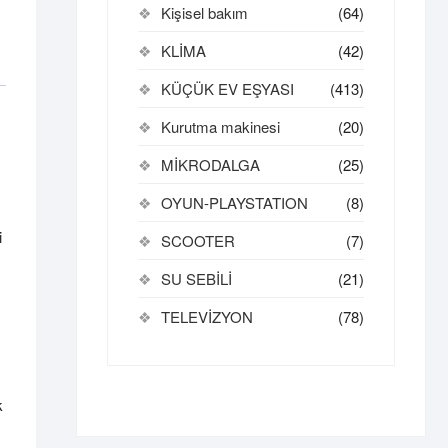
Kişisel bakım
(64)
KLİMA
(42)
KÜÇÜK EV EŞYASI
(413)
Kurutma makinesi
(20)
MİKRODALGA
(25)
OYUN-PLAYSTATION
(8)
i
SCOOTER
(7)
SU SEBİLİ
(21)
TELEVİZYON
(78)
k