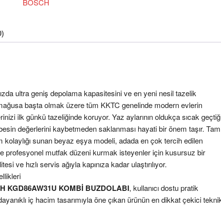
BOSCH
0)
zda ultra geniş depolama kapasitesini ve en yeni nesil tazelik
azimağusa başta olmak üzere tüm KKTC genelinde modern evlerin
inizi ilk günkü tazeliğinde koruyor. Yaz aylarının oldukça sıcak geçtiğ
 besin değerlerini kaybetmeden saklanması hayati bir önem taşır. Tam
nım kolaylığı sunan beyaz eşya modeli, adada en çok tercih edilen
ve profesyonel mutfak düzeni kurmak isteyenler için kusursuz bir
si ve hızlı servis ağıyla kapınıza kadar ulaştırılıyor.
ikleri
H KGD86AW31U KOMBİ BUZDOLABI
, kullanıcı dostu pratik
ve dayanıklı iç hacim tasarımıyla öne çıkan ürünün en dikkat çekici tekni