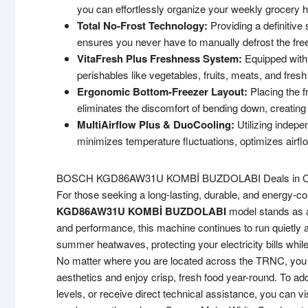
you can effortlessly organize your weekly grocery h
Total No-Frost Technology:
Providing a definitive 
ensures you never have to manually defrost the fre
VitaFresh Plus Freshness System:
Equipped with 
perishables like vegetables, fruits, meats, and fresh 
Ergonomic Bottom-Freezer Layout:
Placing the f
eliminates the discomfort of bending down, creating
MultiAirflow Plus & DuoCooling:
Utilizing indepen
minimizes temperature fluctuations, optimizes airf
BOSCH KGD86AW31U KOMBİ BUZDOLABI Deals in C
For those seeking a long-lasting, durable, and energy-c
KGD86AW31U KOMBİ BUZDOLABI
model stands as a
and performance, this machine continues to run quietly
summer heatwaves, protecting your electricity bills whi
No matter where you are located across the TRNC, you 
aesthetics and enjoy crisp, fresh food year-round. To ad
levels, or receive direct technical assistance, you can vi