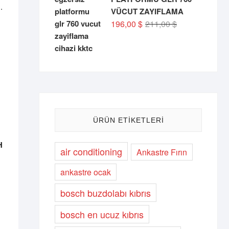
.
VÜCUT ZAYIFLAMA
Orijinal
Şu
196,00
$
211,00
$
fiyat:
andaki
211,00 $.
fiyat:
196,00 $.
ÜRÜN ETIKETLERI
H
air conditioning
Ankastre Fırın
ankastre ocak
bosch buzdolabı kıbrıs
bosch en ucuz kıbrıs