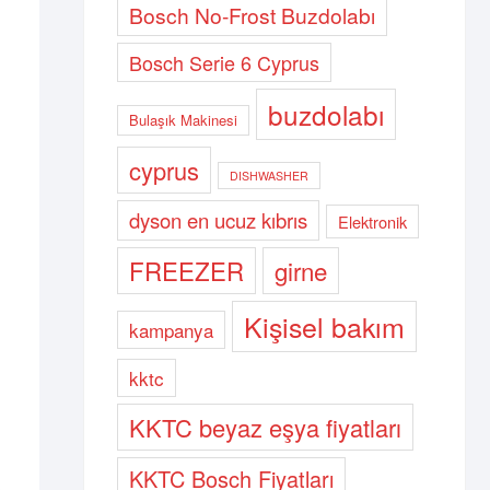
Bosch No-Frost Buzdolabı
Bosch Serie 6 Cyprus
buzdolabı
Bulaşık Makinesi
cyprus
DISHWASHER
dyson en ucuz kıbrıs
Elektronik
FREEZER
girne
Kişisel bakım
kampanya
kktc
KKTC beyaz eşya fiyatları
KKTC Bosch Fiyatları