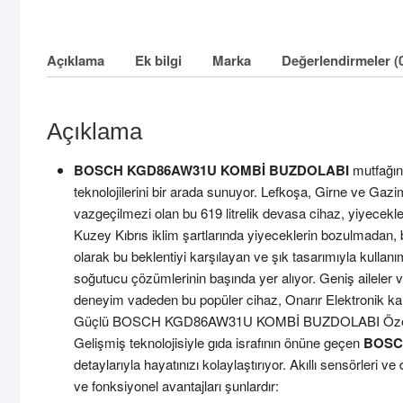
Açıklama
Ek bilgi
Marka
Değerlendirmeler (
Açıklama
BOSCH KGD86AW31U KOMBİ BUZDOLABI
mutfağını
teknolojilerini bir arada sunuyor. Lefkoşa, Girne ve G
vazgeçilmezi olan bu 619 litrelik devasa cihaz, yiyecekler
Kuzey Kıbrıs iklim şartlarında yiyeceklerin bozulmadan,
olarak bu beklentiyi karşılayan ve şık tasarımıyla kulla
soğutucu çözümlerinin başında yer alıyor. Geniş aileler 
deneyim vadeden bu popüler cihaz, Onarır Elektronik kalite
Güçlü BOSCH KGD86AW31U KOMBİ BUZDOLABI Özell
Gelişmiş teknolojisiyle gıda israfının önüne geçen
BOSC
detaylarıyla hayatınızı kolaylaştırıyor. Akıllı sensörleri 
ve fonksiyonel avantajları şunlardır: