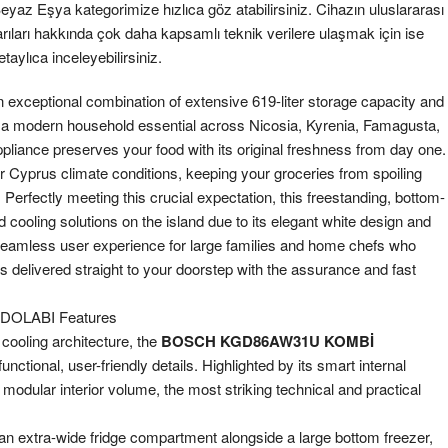
Beyaz Eşya
kategorimize hızlıca göz atabilirsiniz. Cihazın uluslararası
aşarıları hakkında çok daha kapsamlı teknik verilere ulaşmak için ise
taylıca inceleyebilirsiniz.
 exceptional combination of extensive 619-liter storage capacity and
As a modern household essential across Nicosia, Kyrenia, Famagusta,
ppliance preserves your food with its original freshness from day one.
Cyprus climate conditions, keeping your groceries from spoiling
e. Perfectly meeting this crucial expectation, this freestanding, bottom-
 cooling solutions on the island due to its elegant white design and
 seamless user experience for large families and home chefs who
is delivered straight to your doorstep with the assurance and fast
DOLABI Features
cooling architecture, the
BOSCH KGD86AW31U KOMBİ
functional, user-friendly details. Highlighted by its smart internal
modular interior volume, the most striking technical and practical
an extra-wide fridge compartment alongside a large bottom freezer,