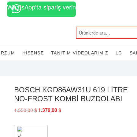
WhatsApp'ta sipariş verin
H
K
T
D
B
S
K
F
Ç
B
A
K
A
O
d
S
b
m
m
E
m
P
E
ARZUM
HISENSE
TANITIM VİDEOLARIMIZ
LG
SA
BOSCH KGD86AW31U 619 LİTRE
NO-FROST KOMBİ BUZDOLABI
1.550,00
$
Orijinal
1.379,00
$
Şu
fiyat:
andaki
1.550,00 $.
fiyat:
1.379,00 $.