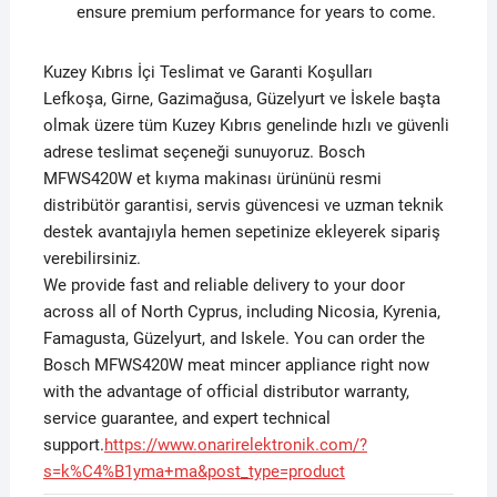
ensure premium performance for years to come.
Kuzey Kıbrıs İçi Teslimat ve Garanti Koşulları
Lefkoşa, Girne, Gazimağusa, Güzelyurt ve İskele başta
olmak üzere tüm Kuzey Kıbrıs genelinde hızlı ve güvenli
adrese teslimat seçeneği sunuyoruz. Bosch
MFWS420W et kıyma makinası ürününü resmi
distribütör garantisi, servis güvencesi ve uzman teknik
destek avantajıyla hemen sepetinize ekleyerek sipariş
verebilirsiniz.
We provide fast and reliable delivery to your door
across all of North Cyprus, including Nicosia, Kyrenia,
Famagusta, Güzelyurt, and Iskele. You can order the
Bosch MFWS420W meat mincer appliance right now
with the advantage of official distributor warranty,
service guarantee, and expert technical
support.
https://www.onarirelektronik.com/?
s=k%C4%B1yma+ma&post_type=product