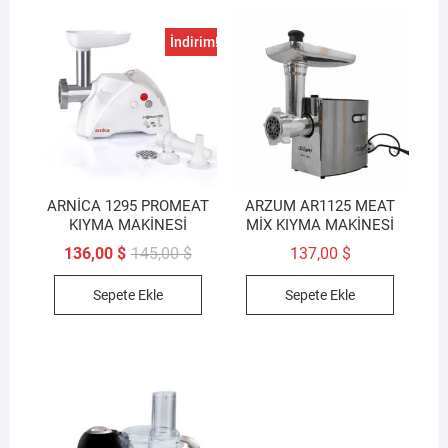
İndirim!
ARNİCA 1295 PROMEAT
ARZUM AR1125 MEAT
KIYMA MAKİNESİ
MİX KIYMA MAKİNESİ
Orijinal
Şu
136,00
$
145,00
$
137,00
$
fiyat:
andaki
145,00 $.
fiyat:
Sepete Ekle
Sepete Ekle
136,00 $.