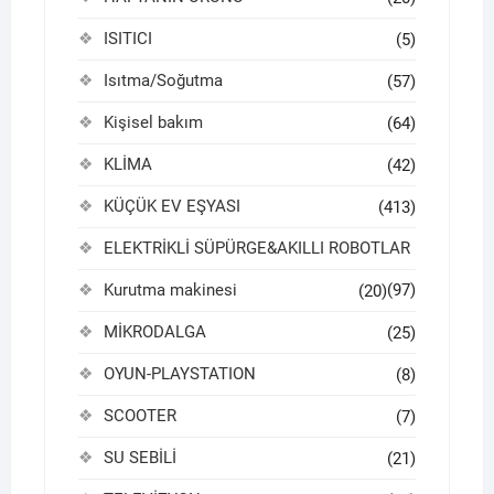
ISITICI
(5)
Isıtma/Soğutma
(57)
Kişisel bakım
(64)
KLİMA
(42)
KÜÇÜK EV EŞYASI
(413)
ELEKTRİKLİ SÜPÜRGE&AKILLI ROBOTLAR
Kurutma makinesi
(97)
(20)
MİKRODALGA
(25)
OYUN-PLAYSTATION
(8)
SCOOTER
(7)
SU SEBİLİ
(21)