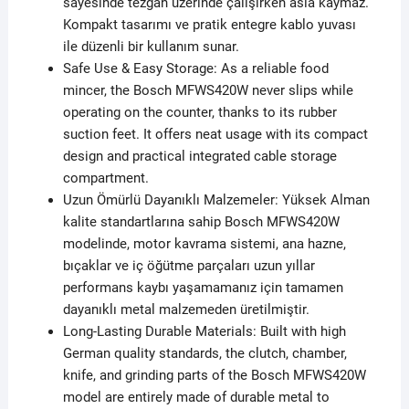
sayesinde tezgah üzerinde çalışırken asla kaymaz.
Kompakt tasarımı ve pratik entegre kablo yuvası
ile düzenli bir kullanım sunar.
Safe Use & Easy Storage: As a reliable food
mincer, the Bosch MFWS420W never slips while
operating on the counter, thanks to its rubber
suction feet. It offers neat usage with its compact
design and practical integrated cable storage
compartment.
Uzun Ömürlü Dayanıklı Malzemeler: Yüksek Alman
kalite standartlarına sahip Bosch MFWS420W
modelinde, motor kavrama sistemi, ana hazne,
bıçaklar ve iç öğütme parçaları uzun yıllar
performans kaybı yaşamamanız için tamamen
dayanıklı metal malzemeden üretilmiştir.
Long-Lasting Durable Materials: Built with high
German quality standards, the clutch, chamber,
knife, and grinding parts of the Bosch MFWS420W
model are entirely made of durable metal to