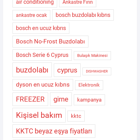
air conditioning
Ankastre Fırın
bosch buzdolabı kıbrıs
ankastre ocak
bosch en ucuz kıbrıs
Bosch No-Frost Buzdolabı
Bosch Serie 6 Cyprus
Bulaşık Makinesi
buzdolabı
cyprus
DISHWASHER
dyson en ucuz kıbrıs
Elektronik
FREEZER
girne
kampanya
Kişisel bakım
kktc
KKTC beyaz eşya fiyatları