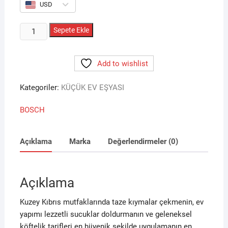
USD
BOSCH
Sepete Ekle
MFWS420W
KIYMA
Add to wishlist
MAKİNESİ
adet
Kategoriler:
KÜÇÜK EV EŞYASI
BOSCH
Açıklama
Marka
Değerlendirmeler (0)
Açıklama
Kuzey Kıbrıs mutfaklarında taze kıymalar çekmenin, ev
yapımı lezzetli sucuklar doldurmanın ve geleneksel
köftelik tarifleri en hijyenik şekilde uygulamanın en