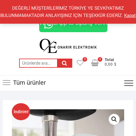
Skip
+90 548 821 78 85
+90 548 855 25 53
DEĞERLİ MÜŞTERİLERİMİZ TÜRKİYE YE SEVKİYATIMIZ
to
onarirelektronik@gmail.com
BULUNMAMAKTADIR ANLAYIŞINIZ İÇİN TEŞEKKÜR EDERİZ.
Kapat
content
WhatsApp'ta sipariş verin
0
0
Total
Ara:
0,00 $
Tüm ürünler
İndirim!