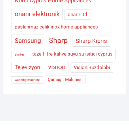
North Cyprus Home Appliances
onarır elektronik
onarır ltd
paslanmaz celik inox home appliances
Sharp
Samsung
Sharp Kıbrıs
taze filtre kahve suyu su isitici cyprus
simfer
vısıon
Televizyon
Vısıon Buzdolabı
Çamaşır Makinesi
washing machine