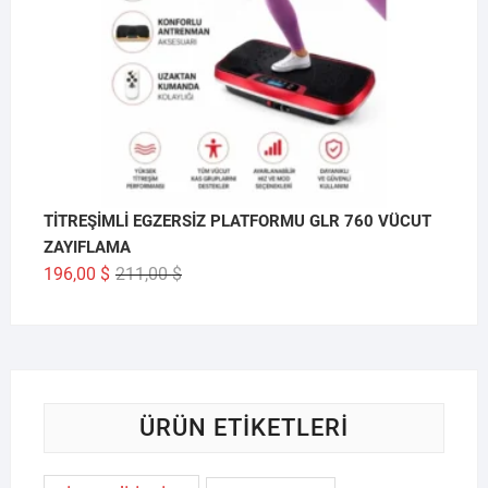
TİTREŞİMLİ EGZERSİZ PLATFORMU GLR 760 VÜCUT
ZAYIFLAMA
Orijinal
Şu
196,00
$
211,00
$
fiyat:
andaki
211,00 $.
fiyat:
196,00 $.
ÜRÜN ETIKETLERI