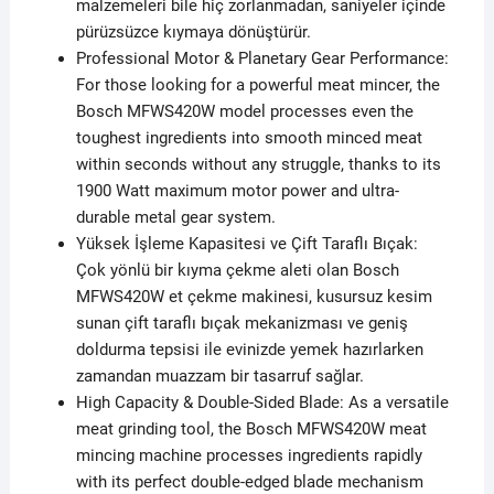
malzemeleri bile hiç zorlanmadan, saniyeler içinde
pürüzsüzce kıymaya dönüştürür.
Professional Motor & Planetary Gear Performance:
For those looking for a powerful meat mincer, the
Bosch MFWS420W model processes even the
toughest ingredients into smooth minced meat
within seconds without any struggle, thanks to its
1900 Watt maximum motor power and ultra-
durable metal gear system.
Yüksek İşleme Kapasitesi ve Çift Taraflı Bıçak:
Çok yönlü bir kıyma çekme aleti olan Bosch
MFWS420W et çekme makinesi, kusursuz kesim
sunan çift taraflı bıçak mekanizması ve geniş
doldurma tepsisi ile evinizde yemek hazırlarken
zamandan muazzam bir tasarruf sağlar.
High Capacity & Double-Sided Blade: As a versatile
meat grinding tool, the Bosch MFWS420W meat
mincing machine processes ingredients rapidly
with its perfect double-edged blade mechanism