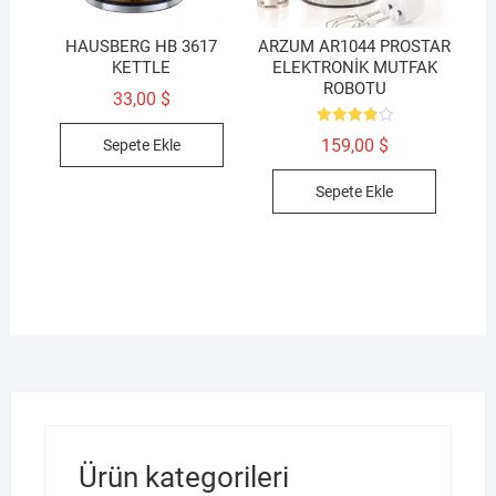
HAUSBERG HB 3617
ARZUM AR1044 PROSTAR
KETTLE
ELEKTRONİK MUTFAK
ROBOTU
33,00
$
5
159,00
$
Sepete Ekle
üzerinden
4.00
oy aldı
Sepete Ekle
Ürün kategorileri