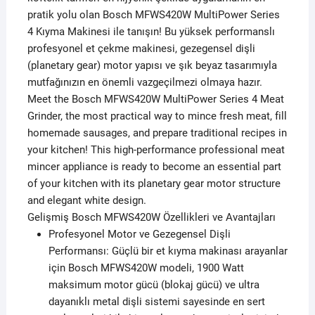
pratik yolu olan Bosch MFWS420W MultiPower Series
4 Kıyma Makinesi ile tanışın! Bu yüksek performanslı
profesyonel et çekme makinesi, gezegensel dişli
(planetary gear) motor yapısı ve şık beyaz tasarımıyla
mutfağınızın en önemli vazgeçilmezi olmaya hazır.
Meet the Bosch MFWS420W MultiPower Series 4 Meat
Grinder, the most practical way to mince fresh meat, fill
homemade sausages, and prepare traditional recipes in
your kitchen! This high-performance professional meat
mincer appliance is ready to become an essential part
of your kitchen with its planetary gear motor structure
and elegant white design.
Gelişmiş Bosch MFWS420W Özellikleri ve Avantajları
Profesyonel Motor ve Gezegensel Dişli
Performansı: Güçlü bir et kıyma makinası arayanlar
için Bosch MFWS420W modeli, 1900 Watt
maksimum motor gücü (blokaj gücü) ve ultra
dayanıklı metal dişli sistemi sayesinde en sert