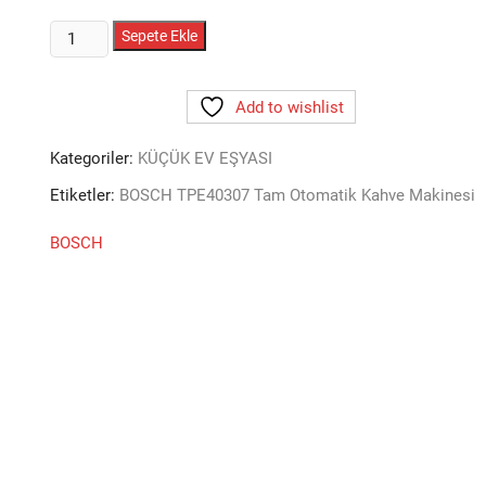
BOSCH
Sepete Ekle
TPE40307
Tam
Add to wishlist
Otomatik
Kahve
Kategoriler:
KÜÇÜK EV EŞYASI
Makinesi
adet
Etiketler:
BOSCH TPE40307 Tam Otomatik Kahve Makinesi
BOSCH