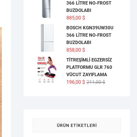
366 LİTRE NO-FROST
BUZDOLABI
885,00
$
BOSCH KGN39UW30U
366 LİTRE NO-FROST
BUZDOLABI
858,00
$
TİTREŞİMLİ EGZERSİZ
PLATFORMU GLR 760
VÜCUT ZAYIFLAMA
Orijinal
Şu
196,00
$
211,00
$
fiyat:
andaki
211,00 $.
fiyat:
196,00 $.
ÜRÜN ETIKETLERI