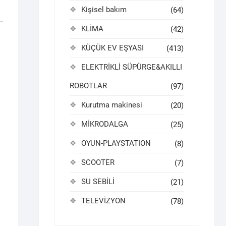
Kişisel bakım
(64)
KLİMA
(42)
KÜÇÜK EV EŞYASI
(413)
ELEKTRİKLİ SÜPÜRGE&AKILLI
ROBOTLAR
(97)
Kurutma makinesi
(20)
MİKRODALGA
(25)
OYUN-PLAYSTATION
(8)
SCOOTER
(7)
SU SEBİLİ
(21)
TELEVİZYON
(78)