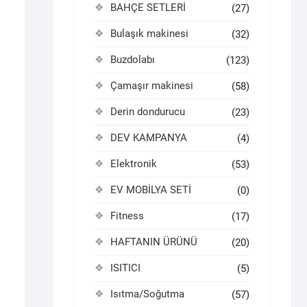
BAHÇE SETLERİ
(27)
Bulaşık makinesi
(32)
Buzdolabı
(123)
Çamaşır makinesi
(58)
Derin dondurucu
(23)
DEV KAMPANYA
(4)
Elektronik
(53)
EV MOBİLYA SETİ
(0)
Fitness
(17)
HAFTANIN ÜRÜNÜ
(20)
ISITICI
(5)
Isıtma/Soğutma
(57)