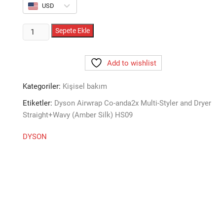
USD
Dyson
Sepete Ekle
Airwrap
Co-
Add to wishlist
anda2x
Multi-
Kategoriler:
Kişisel bakım
Styler
and
Etiketler:
Dyson Airwrap Co-anda2x Multi-Styler and Dryer
Dryer
Straight+Wavy (Amber Silk) HS09
Straight+Wavy
(Amber
DYSON
Silk)
HS09
adet