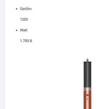
Gerilim
120V
Watt
1.700
B