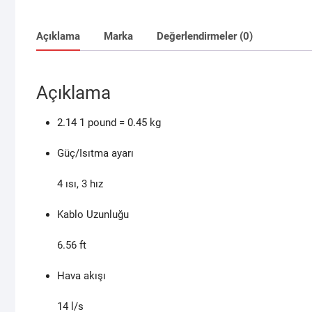
Açıklama
Marka
Değerlendirmeler (0)
Açıklama
2.14
1 pound = 0.45 kg
Güç/Isıtma ayarı
4 ısı, 3 hız
Kablo Uzunluğu
6.56
ft
Hava akışı
14
l/s