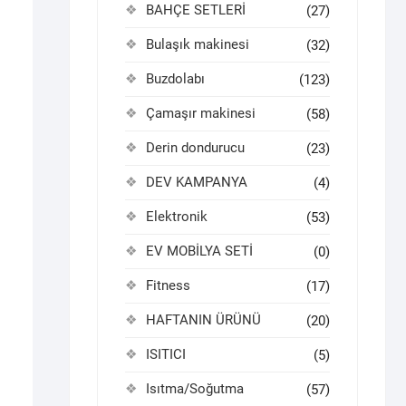
BAHÇE SETLERİ
(27)
Bulaşık makinesi
(32)
Buzdolabı
(123)
Çamaşır makinesi
(58)
Derin dondurucu
(23)
DEV KAMPANYA
(4)
Elektronik
(53)
EV MOBİLYA SETİ
(0)
Fitness
(17)
HAFTANIN ÜRÜNÜ
(20)
ISITICI
(5)
Isıtma/Soğutma
(57)