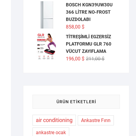
BOSCH KGN39UW30U
366 LİTRE NO-FROST
BUZDOLABI
858,00
$
TİTREŞİMLİ EGZERSİZ
PLATFORMU GLR 760
VÜCUT ZAYIFLAMA
Orijinal
Şu
196,00
$
211,00
$
fiyat:
andaki
211,00 $.
fiyat:
196,00 $.
ÜRÜN ETIKETLERI
air conditioning
Ankastre Fırın
ankastre ocak