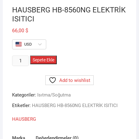
HAUSBERG HB-8560NG ELEKTRİK
ISITICI
66,00
$
USD
HAUSBERG
Sepete Ekle
HB-
8560NG
Add to wishlist
ELEKTRİK
ISITICI
Kategoriler:
Isıtma/Soğutma
adet
Etiketler:
HAUSBERG HB-8560NG ELEKTRİK ISITICI
HAUSBERG
Marka
Değerlendirmeler (0)