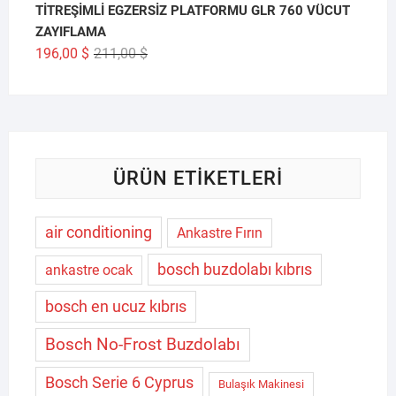
TİTREŞİMLİ EGZERSİZ PLATFORMU GLR 760 VÜCUT
ZAYIFLAMA
Orijinal
Şu
196,00
$
211,00
$
fiyat:
andaki
211,00 $.
fiyat:
196,00 $.
ÜRÜN ETIKETLERI
air conditioning
Ankastre Fırın
bosch buzdolabı kıbrıs
ankastre ocak
bosch en ucuz kıbrıs
Bosch No-Frost Buzdolabı
Bosch Serie 6 Cyprus
Bulaşık Makinesi