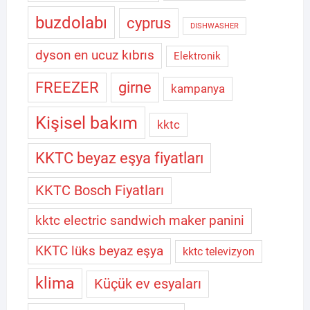
buzdolabı
cyprus
DISHWASHER
dyson en ucuz kıbrıs
Elektronik
FREEZER
girne
kampanya
Kişisel bakım
kktc
KKTC beyaz eşya fiyatları
KKTC Bosch Fiyatları
kktc electric sandwich maker panini
KKTC lüks beyaz eşya
kktc televizyon
klima
Küçük ev esyaları