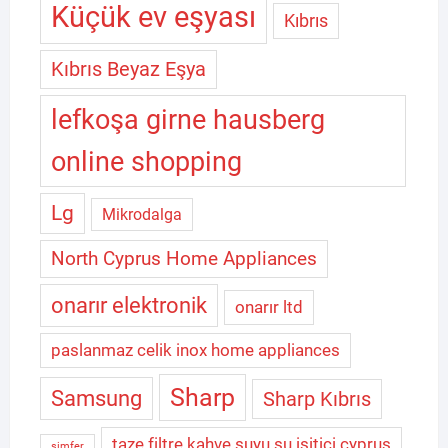
Küçük ev eşyası
Kıbrıs
Kıbrıs Beyaz Eşya
lefkoşa girne hausberg
online shopping
Lg
Mikrodalga
North Cyprus Home Appliances
onarır elektronik
onarır ltd
paslanmaz celik inox home appliances
Sharp
Samsung
Sharp Kıbrıs
taze filtre kahve suyu su isitici cyprus
simfer