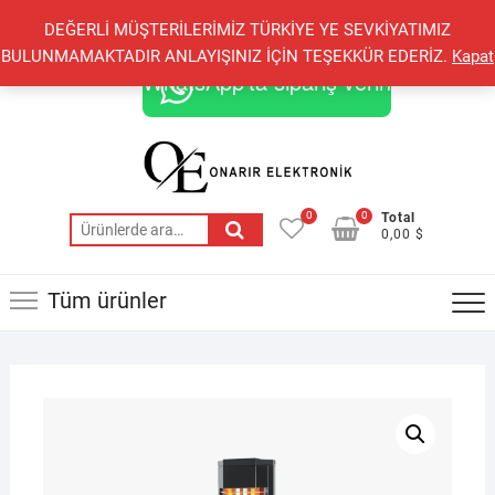
Skip
+90 548 821 78 85
+90 548 855 25 53
DEĞERLİ MÜŞTERİLERİMİZ TÜRKİYE YE SEVKİYATIMIZ
to
onarirelektronik@gmail.com
BULUNMAMAKTADIR ANLAYIŞINIZ İÇİN TEŞEKKÜR EDERİZ.
Kapat
content
WhatsApp'ta sipariş verin
0
0
Total
Ara:
0,00 $
Tüm ürünler