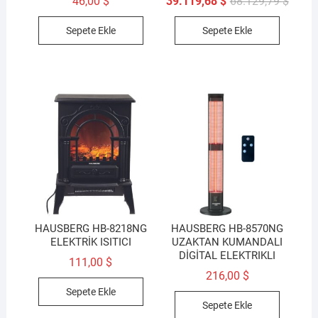
Orijina
Şu
46,00
$
39.119,68
$
68.129,79
$
fiyat:
andak
68.129
fiyat:
Sepete Ekle
Sepete Ekle
39.119
HAUSBERG HB-8218NG
HAUSBERG HB-8570NG
ELEKTRİK ISITICI
UZAKTAN KUMANDALI
DİGİTAL ELEKTRIKLI
111,00
$
216,00
$
Sepete Ekle
Sepete Ekle