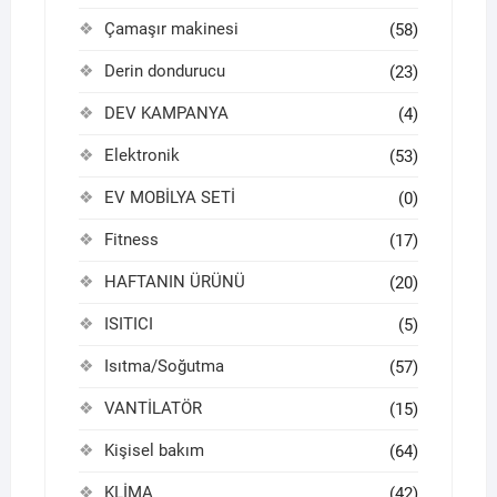
Çamaşır makinesi
(58)
Derin dondurucu
(23)
DEV KAMPANYA
(4)
Elektronik
(53)
EV MOBİLYA SETİ
(0)
Fitness
(17)
HAFTANIN ÜRÜNÜ
(20)
ISITICI
(5)
Isıtma/Soğutma
(57)
VANTİLATÖR
(15)
Kişisel bakım
(64)
KLİMA
(42)