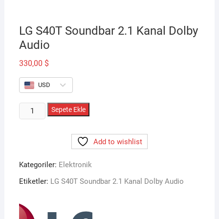
LG S40T Soundbar 2.1 Kanal Dolby
Audio
330,00
$
USD
LG
Sepete Ekle
S40T
Soundbar
Add to wishlist
2.1
Kanal
Kategoriler:
Elektronik
Dolby
Audio
Etiketler:
LG S40T Soundbar 2.1 Kanal Dolby Audio
adet