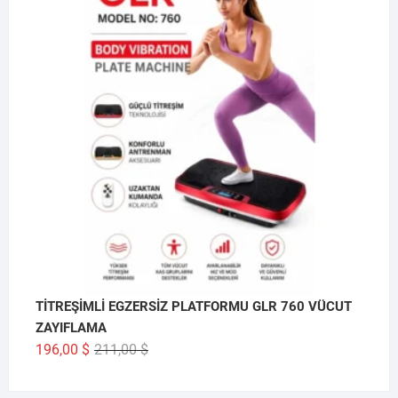
TİTREŞİMLİ EGZERSİZ PLATFORMU GLR 760 VÜCUT
ZAYIFLAMA
Orijinal
Şu
196,00
$
211,00
$
fiyat:
andaki
211,00 $.
fiyat: