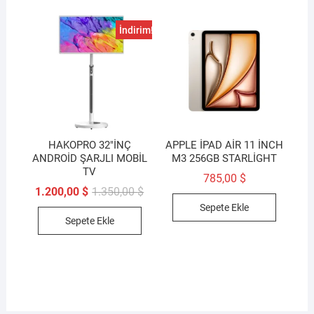
İndirim!
HAKOPRO 32″İNÇ
APPLE İPAD AİR 11 İNCH
ANDROİD ŞARJLI MOBİL
M3 256GB STARLİGHT
TV
785,00
$
Orijinal
Şu
1.200,00
$
1.350,00
$
fiyat:
andaki
Sepete Ekle
1.350,00 $.
fiyat:
Sepete Ekle
1.200,00 $.