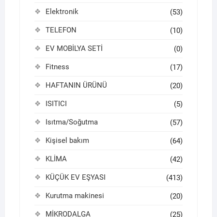
Elektronik
(53)
TELEFON
(10)
EV MOBİLYA SETİ
(0)
Fitness
(17)
HAFTANIN ÜRÜNÜ
(20)
ISITICI
(5)
Isıtma/Soğutma
(57)
Kişisel bakım
(64)
KLİMA
(42)
KÜÇÜK EV EŞYASI
(413)
Kurutma makinesi
(20)
MİKRODALGA
(25)