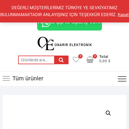
Skip
+90 548 821 78 85
+90 548 855 25 53
DEĞERLİ MÜŞTERİLERİMİZ TÜRKİYE YE SEVKİYATIMIZ
to
onarirelektronik@gmail.com
BULUNMAMAKTADIR ANLAYIŞINIZ İÇİN TEŞEKKÜR EDERİZ.
Kapat
content
WhatsApp'ta sipariş verin
0
0
Total
Ara:
0,00 $
Tüm ürünler