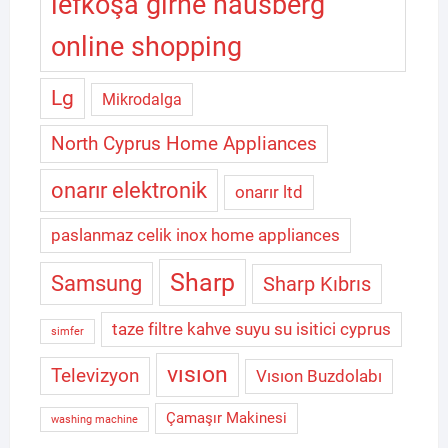
lefkoşa girne hausberg
online shopping
Lg
Mikrodalga
North Cyprus Home Appliances
onarır elektronik
onarır ltd
paslanmaz celik inox home appliances
Sharp
Samsung
Sharp Kıbrıs
taze filtre kahve suyu su isitici cyprus
simfer
vısıon
Televizyon
Vısıon Buzdolabı
Çamaşır Makinesi
washing machine