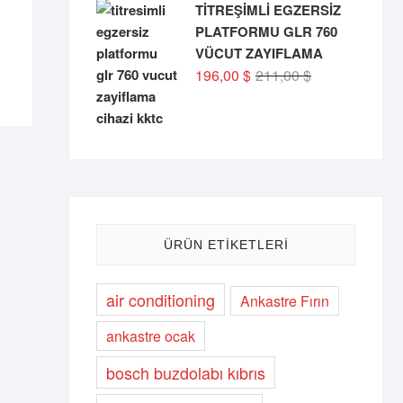
TİTREŞİMLİ EGZERSİZ
PLATFORMU GLR 760
VÜCUT ZAYIFLAMA
Orijinal
Şu
196,00
$
211,00
$
fiyat:
andaki
211,00 $.
fiyat:
196,00 $.
ÜRÜN ETIKETLERI
air conditioning
Ankastre Fırın
ankastre ocak
bosch buzdolabı kıbrıs