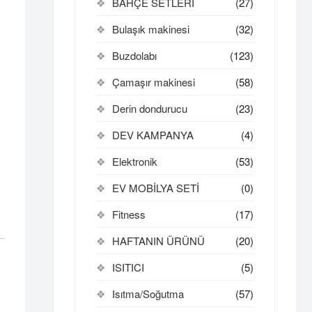
BAHÇE SETLERİ
(27)
Bulaşık makinesi
(32)
Buzdolabı
(123)
Çamaşır makinesi
(58)
Derin dondurucu
(23)
DEV KAMPANYA
(4)
Elektronik
(53)
EV MOBİLYA SETİ
(0)
Fitness
(17)
HAFTANIN ÜRÜNÜ
(20)
ISITICI
(5)
Isıtma/Soğutma
(57)