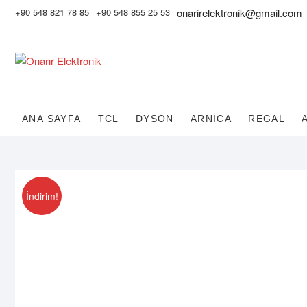
Skip
+90 548 821 78 85
+90 548 855 25 53
onarirelektronik@gmail.com
to
content
ANA SAYFA
TCL
DYSON
ARNİCA
REGAL
İndirim!