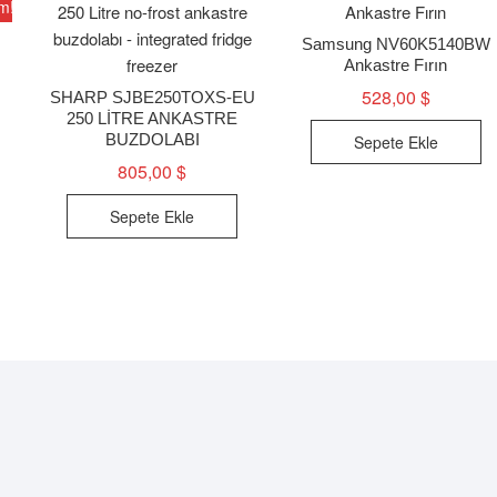
im!
Samsung NV60K5140BW
Ankastre Fırın
528,00
$
SHARP SJBE250TOXS-EU
250 LİTRE ANKASTRE
BUZDOLABI
Sepete Ekle
jinal
at:
daki
805,00
$
5,00 $.
at:
0,00 $.
Sepete Ekle