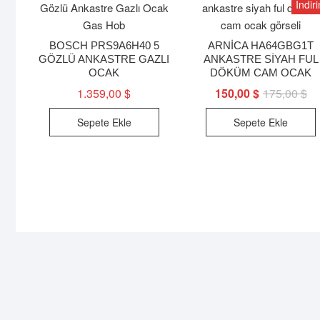
İndir
BOSCH PRS9A6H40 5
ARNİCA HA64GBG1T
GÖZLÜ ANKASTRE GAZLI
ANKASTRE SİYAH FUL
OCAK
DÖKÜM CAM OCAK
1.359,00
$
150,00
$
175,00
$
Ori
Şu
fiy
an
17
fiy
Sepete Ekle
Sepete Ekle
15