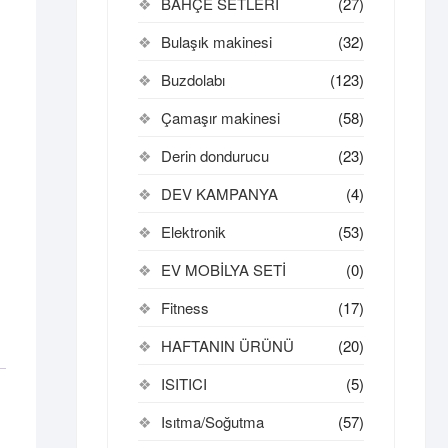
BAHÇE SETLERİ
(27)
Bulaşık makinesi
(32)
Buzdolabı
(123)
Çamaşır makinesi
(58)
Derin dondurucu
(23)
DEV KAMPANYA
(4)
Elektronik
(53)
EV MOBİLYA SETİ
(0)
Fitness
(17)
HAFTANIN ÜRÜNÜ
(20)
ISITICI
(5)
Isıtma/Soğutma
(57)