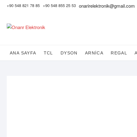
Skip
+90 548 821 78 85
+90 548 855 25 53
onarirelektronik@gmail.com
to
content
ANA SAYFA
TCL
DYSON
ARNİCA
REGAL