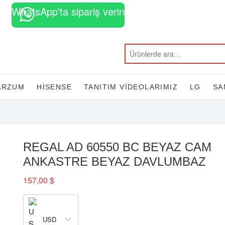
WhatsApp'ta sipariş verin
H
K
T
D
B
S
K
F
Ç
B
A
K
A
O
d
S
b
m
m
E
m
P
E
ARZUM
HISENSE
TANITIM VİDEOLARIMIZ
LG
SA
REGAL AD 60550 BC BEYAZ CAM
ANKASTRE BEYAZ DAVLUMBAZ
157,00
$
USD