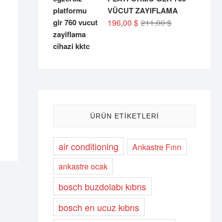
VÜCUT ZAYIFLAMA
Orijinal
Şu
196,00
$
211,00
$
fiyat:
andaki
211,00 $.
fiyat:
196,00 $.
ÜRÜN ETIKETLERI
air conditioning
Ankastre Fırın
ankastre ocak
bosch buzdolabı kıbrıs
bosch en ucuz kıbrıs