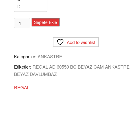
REGAL
Sepete Ekle
AD
60550
Add to wishlist
BC
BEYAZ
Kategoriler:
ANKASTRE
CAM
ANKASTRE
Etiketler:
REGAL AD 60550 BC BEYAZ CAM ANKASTRE
BEYAZ
BEYAZ DAVLUMBAZ
DAVLUMBAZ
adet
REGAL