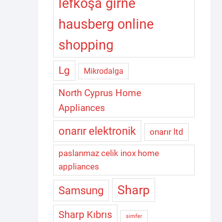
lefkoşa girne
hausberg online
shopping
Lg
Mikrodalga
North Cyprus Home
Appliances
onarır elektronik
onarır ltd
paslanmaz celik inox home
appliances
Sharp
Samsung
Sharp Kıbrıs
simfer