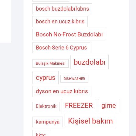
389,00 $.
bosch buzdolabı kıbrıs
bosch en ucuz kıbrıs
Bosch No-Frost Buzdolabı
Bosch Serie 6 Cyprus
buzdolabı
Bulaşık Makinesi
cyprus
DISHWASHER
dyson en ucuz kıbrıs
FREEZER
girne
Elektronik
Kişisel bakım
kampanya
kktc