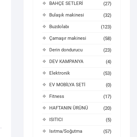
BAHÇE SETLERİ
(27)
Bulaşık makinesi
(32)
Buzdolabı
(123)
Çamaşır makinesi
(58)
Derin dondurucu
(23)
DEV KAMPANYA
(4)
Elektronik
(53)
EV MOBİLYA SETİ
(0)
Fitness
(17)
HAFTANIN ÜRÜNÜ
(20)
ISITICI
(5)
Isıtma/Soğutma
(57)