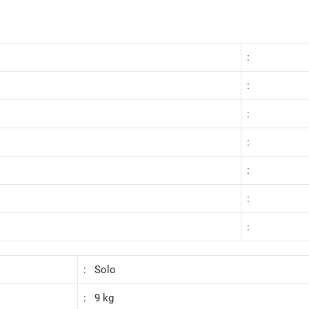
:
:
:
:
:
:
:
: Solo
: 9 kg