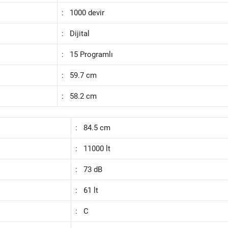
: 1000 devir
: Dijital
: 15 Programlı
: 59.7 cm
: 58.2 cm
: 84.5 cm
: 11000 lt
: 73 dB
: 61 lt
: C