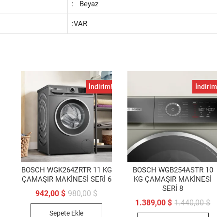
: Beyaz
:VAR
İndirim!
İndirim
BOSCH WGK264ZRTR 11 KG
BOSCH WGB254ASTR 10
ÇAMAŞIR MAKİNESİ SERİ 6
KG ÇAMAŞIR MAKİNESİ
SERİ 8
Orijinal
Şu
942,00
$
980,00
$
fiyat:
andaki
Or
Ş
1.389,00
$
1.440,00
$
980,00 $.
fiyat:
fi
a
Sepete Ekle
942,00 $.
1.
fi