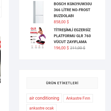
BOSCH KGN39UW30U
366 LİTRE NO-FROST
BUZDOLABI
858,00
$
TİTREŞİMLİ EGZERSİZ
PLATFORMU GLR 760
VÜCUT ZAYIFLAMA
!
Orijinal
Şu
196,00
$
211,00
$
fiyat:
andaki
211,00 $.
fiyat:
196,00 $.
ÜRÜN ETIKETLERI
air conditioning
Ankastre Fırın
ijinal
u
yat:
ndaki
ankastre ocak
440,00 $.
yat: