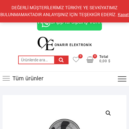
Skip
+90 548 821 78 85
+90 548 855 25 53
DEĞERLİ MÜŞTERİLERİMİZ TÜRKİYE YE SEVKİYATIMIZ
to
onarirelektronik@gmail.com
BULUNMAMAKTADIR ANLAYIŞINIZ İÇİN TEŞEKKÜR EDERİZ.
Kapat
content
WhatsApp'ta sipariş verin
0
0
Total
Ara:
0,00 $
Tüm ürünler