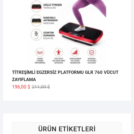
TİTREŞİMLİ EGZERSİZ PLATFORMU GLR 760 VÜCUT
ZAYIFLAMA
Orijinal
Şu
196,00
$
211,00
$
fiyat:
andaki
211,00 $.
fiyat:
196,00 $.
ÜRÜN ETIKETLERI