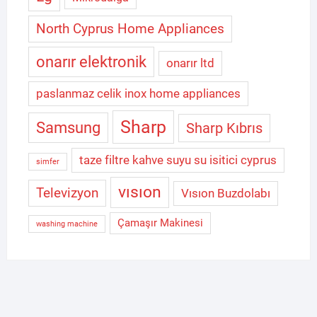
North Cyprus Home Appliances
onarır elektronik
onarır ltd
paslanmaz celik inox home appliances
Sharp
Samsung
Sharp Kıbrıs
taze filtre kahve suyu su isitici cyprus
simfer
vısıon
Televizyon
Vısıon Buzdolabı
Çamaşır Makinesi
washing machine