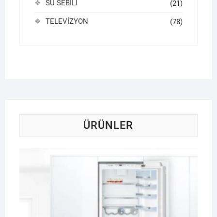
SU SEBİLİ
(21)
TELEVİZYON
(78)
ÜRÜNLER