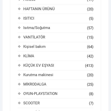
HAFTANIN ÜRÜNÜ
(20)
ISITICI
(5)
Isıtma/Soğutma
(57)
VANTİLATÖR
(15)
Kişisel bakım
(64)
KLİMA
(42)
KÜÇÜK EV EŞYASI
(413)
Kurutma makinesi
(20)
MİKRODALGA
(25)
OYUN-PLAYSTATION
(8)
SCOOTER
(7)