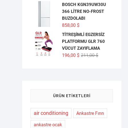
BOSCH KGN39UW30U
366 LİTRE NO-FROST
BUZDOLABI
858,00
$
TİTREŞİMLİ EGZERSİZ
PLATFORMU GLR 760
VÜCUT ZAYIFLAMA
Orijinal
Şu
196,00
$
211,00
$
fiyat:
andaki
211,00 $.
fiyat:
196,00 $.
ÜRÜN ETIKETLERI
air conditioning
Ankastre Fırın
ankastre ocak