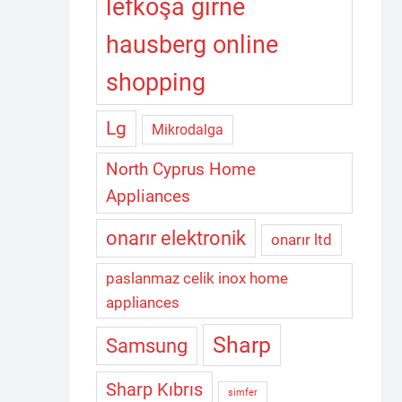
lefkoşa girne
hausberg online
shopping
Lg
Mikrodalga
North Cyprus Home
Appliances
onarır elektronik
onarır ltd
paslanmaz celik inox home
appliances
Sharp
Samsung
Sharp Kıbrıs
simfer