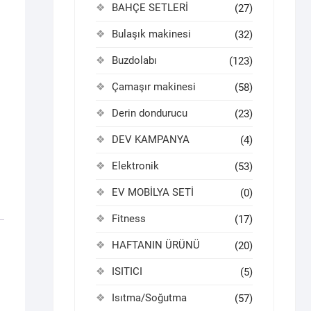
BAHÇE SETLERİ
(27)
Bulaşık makinesi
(32)
Buzdolabı
(123)
Çamaşır makinesi
(58)
Derin dondurucu
(23)
DEV KAMPANYA
(4)
Elektronik
(53)
EV MOBİLYA SETİ
(0)
Fitness
(17)
HAFTANIN ÜRÜNÜ
(20)
ISITICI
(5)
Isıtma/Soğutma
(57)