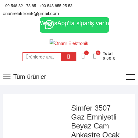
Skip
+90 548 821 78 85
+90 548 855 25 53
to
onarirelektronik@gmail.com
content
WhatsApp'ta sipariş verin
0
0
Total
Ara:
0,00 $
Tüm ürünler
Simfer 3507
Gaz Emniyetli
Beyaz Cam
Ankastre Ocak