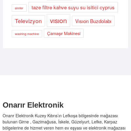
taze filtre kahve suyu su isitici cyprus
simfer
vısıon
Televizyon
Vısıon Buzdolabı
Çamaşır Makinesi
washing machine
Onarır Elektronik
Onarır Elektronik Kuzey Kıbrıs’ın Lefkoşa bölgesinde mağazası
bulunan Girne , Gazimağusa, İskele, Güzelyurt, Lefke, Karpaz
bölgelerine de hizmet veren hem ev eşyası ve elektronik mağazası