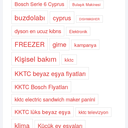
Bosch Serie 6 Cyprus
Bulaşık Makinesi
buzdolabı
cyprus
DISHWASHER
dyson en ucuz kıbrıs
Elektronik
FREEZER
girne
kampanya
Kişisel bakım
kktc
KKTC beyaz eşya fiyatları
KKTC Bosch Fiyatları
kktc electric sandwich maker panini
KKTC lüks beyaz eşya
kktc televizyon
klima
Küçük ev esyaları