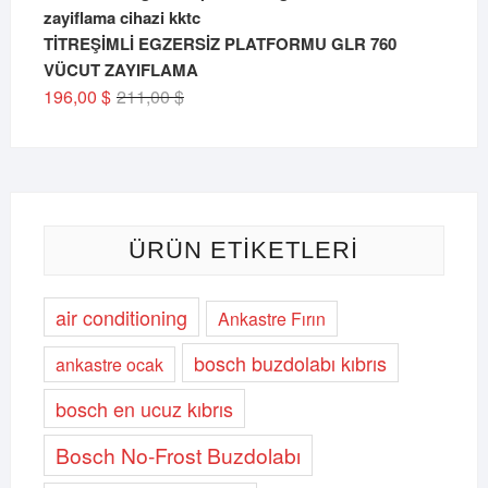
TİTREŞİMLİ EGZERSİZ PLATFORMU GLR 760
VÜCUT ZAYIFLAMA
Orijinal
Şu
196,00
$
211,00
$
fiyat:
andaki
211,00 $.
fiyat:
196,00 $.
ÜRÜN ETIKETLERI
air conditioning
Ankastre Fırın
bosch buzdolabı kıbrıs
ankastre ocak
bosch en ucuz kıbrıs
Bosch No-Frost Buzdolabı