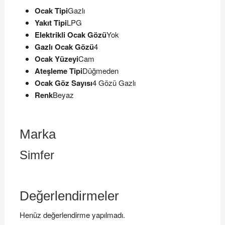
Ocak Tipi
Gazlı
Yakıt Tipi
LPG
Elektrikli Ocak Gözü
Yok
Gazlı Ocak Gözü
4
Ocak Yüzeyi
Cam
Ateşleme Tipi
Düğmeden
Ocak Göz Sayısı
4 Gözü Gazlı
Renk
Beyaz
Marka
Simfer
Değerlendirmeler
Henüz değerlendirme yapılmadı.