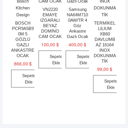
VN2220
Samsung
EMAYE
NA64M710
IZGARALI
0AW/TR 4
BOSCH
TERMİKEL
BEYAZ
Göz
PCR9A5B9
LILIUM
DOMİNO
Ankastre
0M 5
XB60
CAM OCAK
Gazlı Ocak
GÖZLÜ
DAVLUMB
100,00
$
400,00
$
GAZLI
AZ 16164
ANKASTRE
INOX
OCAK
DOKUNMA
Sepete
Sepete
TİK
Ekle
Ekle
866,00
$
99,00
$
Sepete
Sepete
Ekle
Ekle