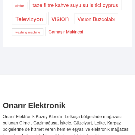
taze filtre kahve suyu su isitici cyprus
simfer
vısıon
Televizyon
Vısıon Buzdolabı
Çamaşır Makinesi
washing machine
Onarır Elektronik
Onarır Elektronik Kuzey Kıbrıs’ın Lefkoşa bölgesinde mağazası
bulunan Girne , Gazimağusa, İskele, Güzelyurt, Lefke, Karpaz
bölgelerine de hizmet veren hem ev eşyası ve elektronik mağazası