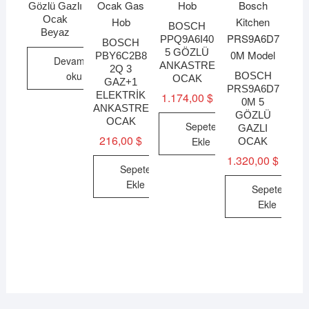
Gözlü Gazlı
Ocak
BOSCH
Beyaz
PPQ9A6I40
BOSCH
5 GÖZLÜ
PBY6C2B8
Devamını
ANKASTRE
2Q 3
oku
BOSCH
OCAK
GAZ+1
PRS9A6D7
ELEKTRİK
1.174,00
$
0M 5
ANKASTRE
GÖZLÜ
OCAK
Sepete
GAZLI
216,00
$
Ekle
OCAK
1.320,00
$
Sepete
Ekle
Sepete
Ekle