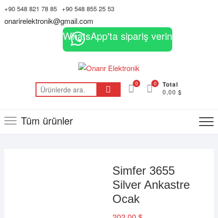
Skip
+90 548 821 78 85
+90 548 855 25 53
to
onarirelektronik@gmail.com
content
WhatsApp'ta sipariş verin
0
0
Total
Ara:
0,00 $
Tüm ürünler
Simfer 3655
Silver Ankastre
Ocak
202,00
$