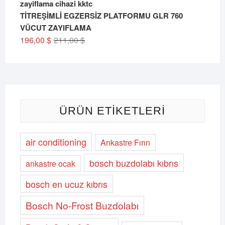
TİTREŞİMLİ EGZERSİZ PLATFORMU GLR 760
VÜCUT ZAYIFLAMA
Orijinal
Şu
196,00
$
211,00
$
fiyat:
andaki
211,00 $.
fiyat:
196,00 $.
ÜRÜN ETIKETLERI
air conditioning
Ankastre Fırın
bosch buzdolabı kıbrıs
ankastre ocak
bosch en ucuz kıbrıs
Bosch No-Frost Buzdolabı