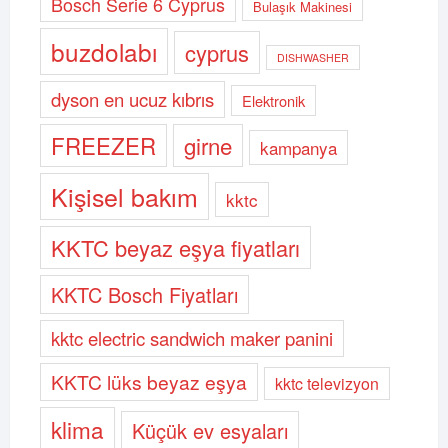
Bosch Serie 6 Cyprus
Bulaşık Makinesi
buzdolabı
cyprus
DISHWASHER
dyson en ucuz kıbrıs
Elektronik
FREEZER
girne
kampanya
Kişisel bakım
kktc
KKTC beyaz eşya fiyatları
KKTC Bosch Fiyatları
kktc electric sandwich maker panini
KKTC lüks beyaz eşya
kktc televizyon
klima
Küçük ev esyaları