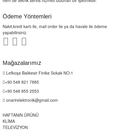
hem de teknik servis hizmeti bulunan bir işletmedir.
Ödeme Yöntemleri
Nakit,kredi kartı ile, mail order ile ya da havale ile ödeme
yapabilirsiniz.
Mağazalarımız
Lefkoşa Balıkesir Finike Sokak NO:1
+90 548 821 7885
+90 548 855 2553
onarirelektronik@gmail.com
HAFTANIN ÜRÜNÜ
KLİMA
TELEVİZYON