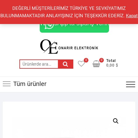
Skip
+90 548 821 78 85
+90 548 855 25 53
DEĞERLİ MÜŞTERİLERİMİZ TÜRKİYE YE SEVKİYATIMIZ
to
onarirelektronik@gmail.com
BULUNMAMAKTADIR ANLAYIŞINIZ İÇİN TEŞEKKÜR EDERİZ.
Kapat
content
WhatsApp'ta sipariş verin
0
0
Total
Ara:
0,00 $
Tüm ürünler