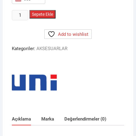
SUNİX
Sepete Ekle
ŞARJ
SET-
Add to wishlist
S209
İPHONE
Kategoriler:
AKSESUARLAR
adet
Açıklama
Marka
Değerlendirmeler (0)