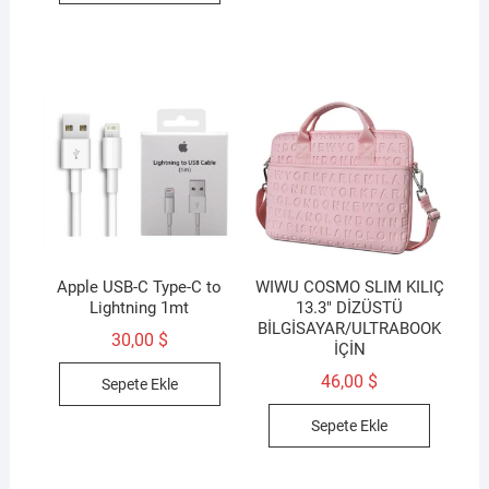
Apple USB-C Type-C to
WIWU COSMO SLIM KILIÇ
Lightning 1mt
13.3″ DİZÜSTÜ
BİLGİSAYAR/ULTRABOOK
30,00
$
İÇİN
46,00
$
Sepete Ekle
Sepete Ekle