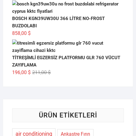
BOSCH KGN39UW30U 366 LİTRE NO-FROST
BUZDOLABI
858,00
$
TİTREŞİMLİ EGZERSİZ PLATFORMU GLR 760 VÜCUT
ZAYIFLAMA
Orijinal
Şu
196,00
$
211,00
$
fiyat:
andaki
211,00 $.
fiyat:
196,00 $.
ÜRÜN ETIKETLERI
air conditioning
Ankastre Fırın