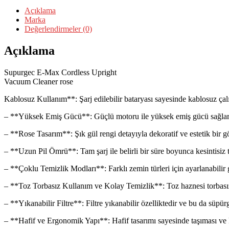
Açıklama
Marka
Değerlendirmeler (0)
Açıklama
Supurgec E-Max Cordless Upright
Vacuum Cleaner rose
Kablosuz Kullanım**: Şarj edilebilir bataryası sayesinde kablosuz çalış
– **Yüksek Emiş Gücü**: Güçlü motoru ile yüksek emiş gücü sağlar ve toz
– **Rose Tasarım**: Şık gül rengi detayıyla dekoratif ve estetik bir gö
– **Uzun Pil Ömrü**: Tam şarj ile belirli bir süre boyunca kesintisiz
– **Çoklu Temizlik Modları**: Farklı zemin türleri için ayarlanabilir 
– **Toz Torbasız Kullanım ve Kolay Temizlik**: Toz haznesi torbasızdı
– **Yıkanabilir Filtre**: Filtre yıkanabilir özelliktedir ve bu da süpü
– **Hafif ve Ergonomik Yapı**: Hafif tasarımı sayesinde taşıması ve ku