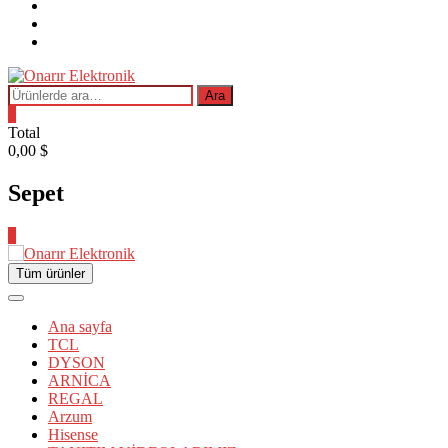
EŞYASI
Kurutma
makinesi
AKSESUARLAR
OYUN-
PLAYSTATION
Ara:
Ara
0
Total
0,00 $
Sepet
0
Tüm ürünler
Ana sayfa
TCL
DYSON
ARNİCA
REGAL
Arzum
Hisense