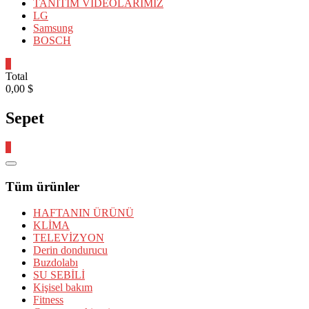
TANITIM VİDEOLARIMIZ
LG
Samsung
BOSCH
0
Total
0,00 $
Sepet
0
Catalog
Menu
Tüm ürünler
HAFTANIN ÜRÜNÜ
KLİMA
TELEVİZYON
Derin dondurucu
Buzdolabı
SU SEBİLİ
Kişisel bakım
Fitness