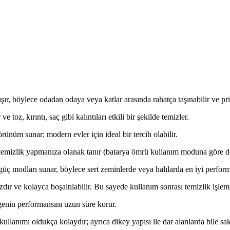
ır, böylece odadan odaya veya katlar arasında rahatça taşınabilir ve pri
, kırıntı, saç gibi kalıntıları etkili bir şekilde temizler.
rünüm sunar; modern evler için ideal bir tercih olabilir.
 temizlik yapmanıza olanak tanır (batarya ömrü kullanım moduna göre değ
güç modları sunar, böylece sert zeminlerde veya halılarda en iyi performa
r ve kolayca boşaltılabilir. Bu sayede kullanım sonrası temizlik işlemi 
rgenin performansını uzun süre korur.
llanımı oldukça kolaydır; ayrıca dikey yapısı ile dar alanlarda bile sak