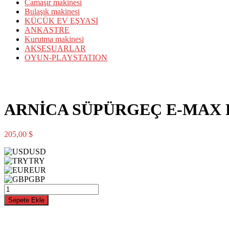
Çamaşır makinesi
Bulaşık makinesi
KÜÇÜK EV EŞYASI
ANKASTRE
Kurutma makinesi
AKSESUARLAR
OYUN-PLAYSTATION
ARNİCA SÜPÜRGEÇ E-MAX R
205,00
$
USD
TRY
EUR
GBP
ARNİCA
SÜPÜRGEÇ
Sepete Ekle
E-
MAX
ROSE