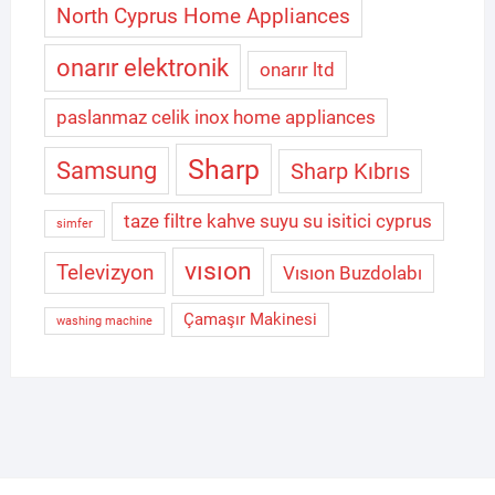
North Cyprus Home Appliances
onarır elektronik
onarır ltd
paslanmaz celik inox home appliances
Sharp
Samsung
Sharp Kıbrıs
taze filtre kahve suyu su isitici cyprus
simfer
vısıon
Televizyon
Vısıon Buzdolabı
Çamaşır Makinesi
washing machine