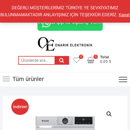
Skip
+90 548 821 78 85
+90 548 855 25 53
DEĞERLİ MÜŞTERİLERİMİZ TÜRKİYE YE SEVKİYATIMIZ
to
onarirelektronik@gmail.com
BULUNMAMAKTADIR ANLAYIŞINIZ İÇİN TEŞEKKÜR EDERİZ.
Kapat
content
WhatsApp'ta sipariş verin
0
0
Total
Ara:
0,00 $
Tüm ürünler
İndirim!