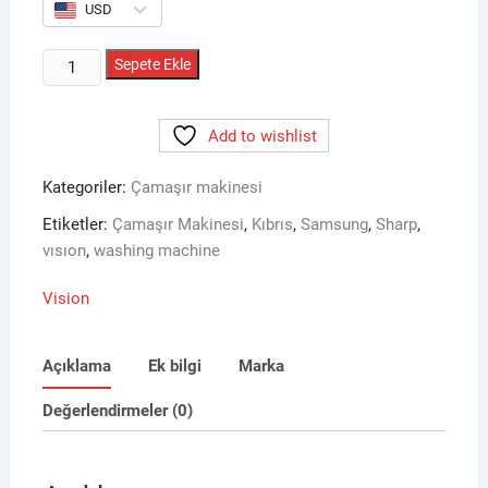
USD
VİSİON
Sepete Ekle
VSNWSH-
DDLUX8KG
Add to wishlist
8
kg
Kategoriler:
Çamaşır makinesi
Çamaşır
Makinesi
Etiketler:
Çamaşır Makinesi
,
Kıbrıs
,
Samsung
,
Sharp
,
adet
vısıon
,
washing machine
Vision
Açıklama
Ek bilgi
Marka
Değerlendirmeler (0)