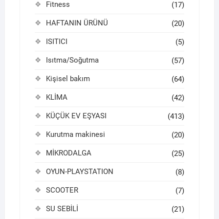
Fitness
(17)
HAFTANIN ÜRÜNÜ
(20)
ISITICI
(5)
Isıtma/Soğutma
(57)
Kişisel bakım
(64)
KLİMA
(42)
KÜÇÜK EV EŞYASI
(413)
Kurutma makinesi
(20)
MİKRODALGA
(25)
OYUN-PLAYSTATION
(8)
SCOOTER
(7)
SU SEBİLİ
(21)