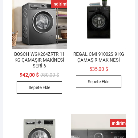
İndirim!
BOSCH WGK264ZRTR 11
REGAL CMI 91002S 9 KG
KG ÇAMAŞIR MAKİNESİ
ÇAMAŞIR MAKİNESİ
SERİ 6
535,00
$
Orijinal
Şu
942,00
$
980,00
$
fiyat:
andaki
Sepete Ekle
980,00 $.
fiyat:
Sepete Ekle
942,00 $.
İndirim!