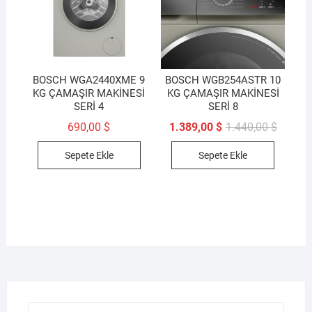
BOSCH WGA2440XME 9
BOSCH WGB254ASTR 10
KG ÇAMAŞIR MAKİNESİ
KG ÇAMAŞIR MAKİNESİ
SERİ 4
SERİ 8
Orijinal
Şu
690,00
$
1.389,00
$
1.440,00
$
fiyat:
andaki
1.440,0
fiyat:
Sepete Ekle
Sepete Ekle
1.389,0