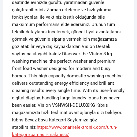
saatinde evinizde gürültü yaratmadan güvenle
çalıştırabilirsiniz.Zaman erteleme ve hızlı yıkama
fonksiyonları ile vaktiniz kısıtlı olduğunda bile
maksimum performans elde edersiniz. Ürünün tüm
teknik detaylarını incelemek, güncel fiyat avantajlarını
görmek ve güvenle sipariş vermek için mağazamıza
göz atabilir veya dış kaynaklardan Vision Destek
sayfasına ulaşabilirsiniz.Discover the Vision 8 kg
washing machine, the perfect washer and premium
front load washer designed for modern and busy
homes. This high-capacity domestic washing machine
delivers outstanding energy efficiency and brilliant
cleaning results every single time. With its user-friendly
digital display, handling large laundry loads has never
been easier. Vision VSNWSH-DDLUX8KG Kıbrıs
mağazamızda hızlı teslimat avantajlarıyla sizi bekliyor.
Kıbrıs Beyaz Eşya Kategori Sayfamıza
göz
atabilirsiniz.
https://www.onarirelektronik.com/urun-
kategori/camasir-makinesi/