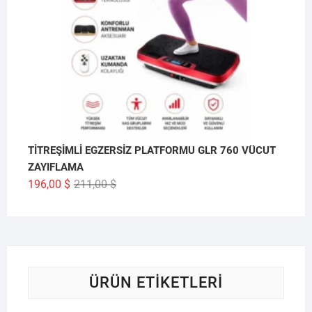
TİTREŞİMLİ EGZERSİZ PLATFORMU GLR 760 VÜCUT
ZAYIFLAMA
Orijinal
Şu
196,00
$
211,00
$
fiyat:
andaki
211,00 $.
fiyat:
196,00 $.
ÜRÜN ETIKETLERI