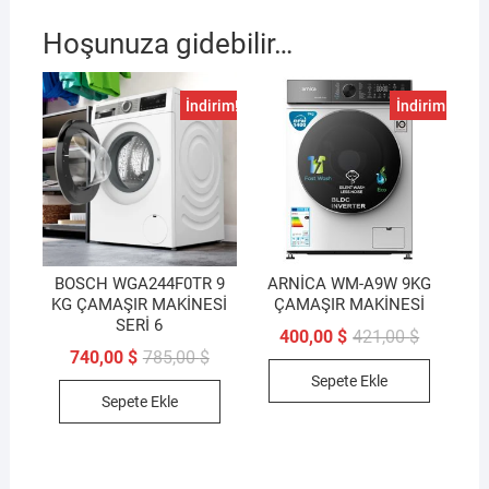
Hoşunuza gidebilir…
İndirim!
İndirim!
BOSCH WGA244F0TR 9
ARNİCA WM-A9W 9KG
KG ÇAMAŞIR MAKİNESİ
ÇAMAŞIR MAKİNESİ
SERİ 6
Orijinal
Şu
400,00
$
421,00
$
fiyat:
andaki
Orijinal
Şu
740,00
$
785,00
$
421,00 $.
fiyat:
fiyat:
andaki
Sepete Ekle
400,00 $.
785,00 $.
fiyat:
Sepete Ekle
740,00 $.