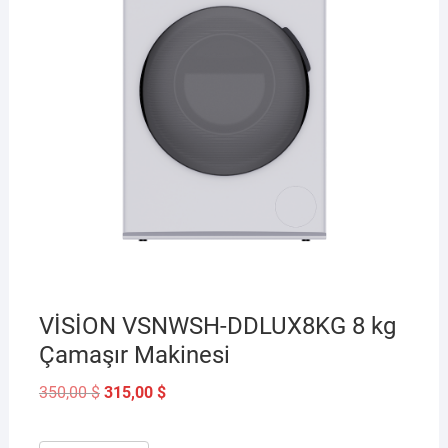
VİSİON VSNWSH-DDLUX8KG 8 kg
Çamaşır Makinesi
Orijinal
Şu
350,00
$
315,00
$
fiyat:
andaki
350,00 $.
fiyat:
315,00 $.