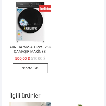
İndirim!
ARNİCA WM-AD12W 12KG
ÇAMAŞIR MAKİNESİ
Orijinal
Şu
500,00
$
510,00
$
fiyat:
andaki
510,00 $.
fiyat:
Sepete Ekle
500,00 $.
İlgili ürünler